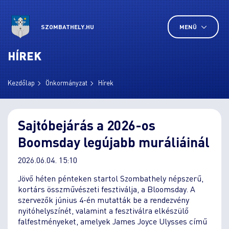
SZOMBATHELY.HU
MENÜ
HÍREK
Kezdőlap
Önkormányzat
Hírek
Sajtóbejárás a 2026-os
Boomsday legújabb muráliáinál
2026.06.04. 15:10
Jövő héten pénteken startol Szombathely népszerű,
kortárs összművészeti fesztiválja, a Bloomsday. A
szervezők június 4-én mutatták be a rendezvény
nyitóhelyszínét, valamint a fesztiválra elkészülő
falfestményeket, amelyek James Joyce Ulysses című