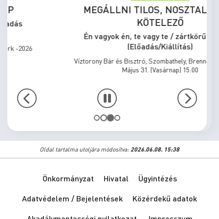
MEGÁLLNI TILOS, NOSZTALGIÁZNI
KÖTELEZŐ
Én vagyok én, te vagy te / zártkörű előadás
(Előadás/Kiállítás)
Víztorony Bár és Bisztró, Szombathely, Brenner Park -2026
Május 31. (Vasárnap) 15:00
Oldal tartalma utoljára módosítva:
2026.06.08. 15:38
Önkormányzat
Hivatal
Ügyintézés
Adatvédelem / Bejelentések
Közérdekű adatok
Akadálymentességi nyilatkozat
Impresszum