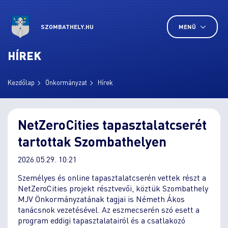
SZOMBATHELY.HU
MENÜ
HÍREK
Kezdőlap
Önkormányzat
Hírek
NetZeroCities tapasztalatcserét
tartottak Szombathelyen
2026.05.29. 10:21
Személyes és online tapasztalatcserén vettek részt a
NetZeroCities projekt résztvevői, köztük Szombathely
MJV Önkormányzatának tagjai is Németh Ákos
tanácsnok vezetésével. Az eszmecserén szó esett a
program eddigi tapasztalatairól és a csatlakozó