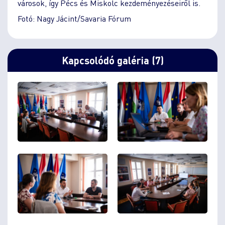
városok, így Pécs és Miskolc kezdeményezéseiről is.
Fotó: Nagy Jácint/Savaria Fórum
Kapcsolódó galéria (7)