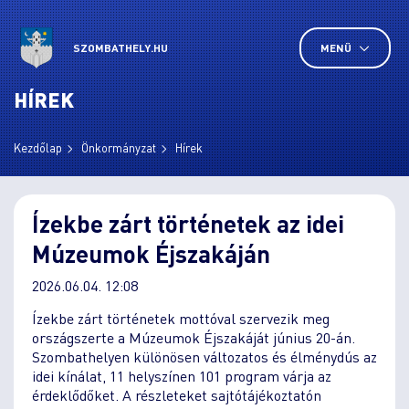
SZOMBATHELY.HU
MENÜ
HÍREK
Kezdőlap
Önkormányzat
Hírek
Ízekbe zárt történetek az idei
Múzeumok Éjszakáján
2026.06.04. 12:08
Ízekbe zárt történetek mottóval szervezik meg
országszerte a Múzeumok Éjszakáját június 20-án.
Szombathelyen különösen változatos és élménydús az
idei kínálat, 11 helyszínen 101 program várja az
érdeklődőket. A részleteket sajtótájékoztatón