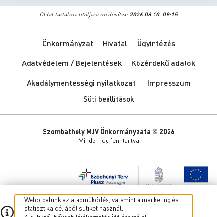
Oldal tartalma utoljára módosítva:
2026.06.10. 09:15
Önkormányzat
Hivatal
Ügyintézés
Adatvédelem / Bejelentések
Közérdekű adatok
Akadálymentességi nyilatkozat
Impresszum
Süti beállítások
Szombathely MJV Önkormányzata © 2026
Minden jog fenntartva
Weboldalunk az alapműködés, valamint a marketing és
statisztika céljából sütiket használ.
A sütikről bővebb tájékoztatás
itt
érhető el.