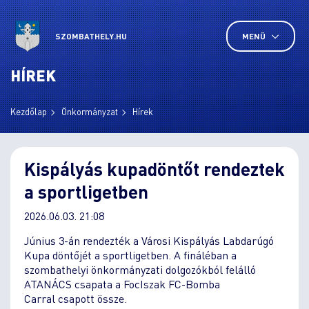
SZOMBATHELY.HU
MENÜ
HÍREK
Kezdőlap
Önkormányzat
Hírek
Kispályás kupadöntőt rendeztek
a sportligetben
2026.06.03. 21:08
Június 3-án rendezték a Városi Kispályás Labdarúgó
Kupa döntőjét a sportligetben. A fináléban a
szombathelyi önkormányzati dolgozókból felálló
ATANÁCS csapata a FocIszak FC-Bomba
Carral csapott össze.