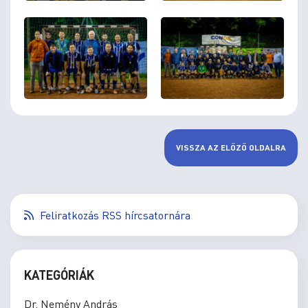
VISSZA AZ ELŐZŐ OLDALRA
Feliratkozás RSS hírcsatornára
KATEGÓRIÁK
Dr. Nemény András