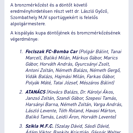
A bronzmérkőzést és a döntőt követő
eredményhirdetésen részt vett dr. László Győző,
Szombathely MJV sportügyekért is felelős
alpolgármestere.
A kispályás kupa döntőjének és bromzmérkőzésének
végerdménye:
FocIszak FC-Bomba Car
(Polgár Bálint, Tanai
Marcell, Balikó Milán, Márkus Gábor, Marics
Gábor, Horváth András, Gyurcsányi Zsolt,
Antoni Zoltán, Németh Balázs, Németh Gergő,
Vidák Balázs, Hajmási Milán, Farkas Gábor,
Polyák Máté, Tatai József, Mészáros Bálint)
ATANÁCS
(Kovács Balázs, Dr. Károlyi Ákos,
Janzsó Zoltán, Szandi Gábor, Szepesi Tamás,
Harsányi Barna, Németh Zoltán, Varga András,
László Levente, Tóth Roland, Havasi Márton,
Balikó Tamás, Leidli Áron, Horváth Levente)
Szikla M.F.C.
(Szalay Dávid, Sásdi Dávid,
Ádám Viktor, Bankits Krisztián, Gáspár Walter,