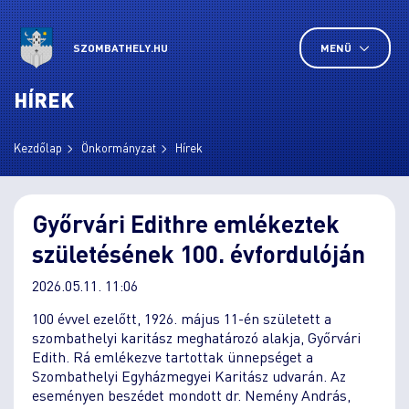
SZOMBATHELY.HU
MENÜ
HÍREK
Kezdőlap
Önkormányzat
Hírek
Győrvári Edithre emlékeztek
születésének 100. évfordulóján
2026.05.11. 11:06
100 évvel ezelőtt, 1926. május 11-én született a
szombathelyi karitász meghatározó alakja, Győrvári
Edith. Rá emlékezve tartottak ünnepséget a
Szombathelyi Egyházmegyei Karitász udvarán. Az
eseményen beszédet mondott dr. Nemény András,