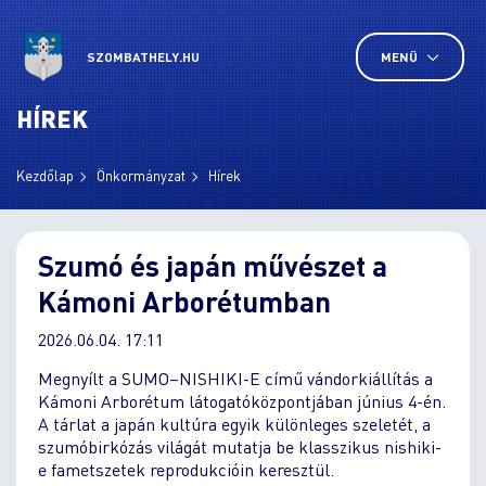
SZOMBATHELY.HU
MENÜ
HÍREK
Kezdőlap
Önkormányzat
Hírek
Szumó és japán művészet a
Kámoni Arborétumban
2026.06.04. 17:11
Megnyílt a SUMO–NISHIKI-E című vándorkiállítás a
Kámoni Arborétum látogatóközpontjában június 4-én.
A tárlat a japán kultúra egyik különleges szeletét, a
szumóbirkózás világát mutatja be klasszikus nishiki-
e fametszetek reprodukcióin keresztül.