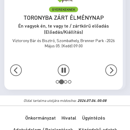
GYEREKEKNEK
TORONYBA ZÁRT ÉLMÉNYNAP
Én vagyok én, te vagy te / zártkörű előadás
(Előadás/Kiállítás)
Víztorony Bár és Bisztró, Szombathely, Brenner Park -2026
Május 05. (Kedd) 09:00
Oldal tartalma utoljára módosítva:
2026.07.06. 00:08
Önkormányzat
Hivatal
Ügyintézés
Adatvédelem / Bejelentések
Közérdekű adatok