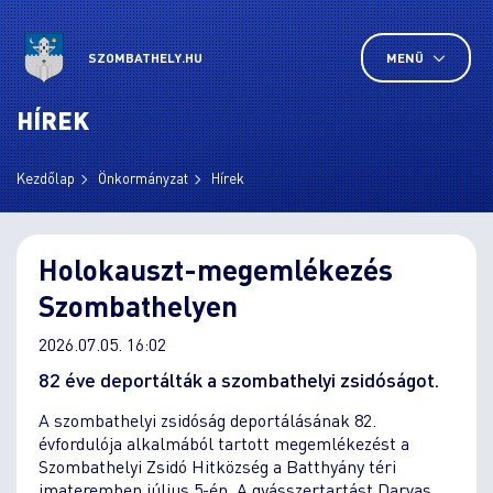
SZOMBATHELY.HU
MENÜ
HÍREK
Kezdőlap
Önkormányzat
Hírek
Holokauszt-megemlékezés
Szombathelyen
2026.07.05. 16:02
82 éve deportálták a szombathelyi zsidóságot.
A szombathelyi zsidóság deportálásának 82.
évfordulója alkalmából tartott megemlékezést a
Szombathelyi Zsidó Hitközség a Batthyány téri
imateremben július 5-én. A gyásszertartást Darvas