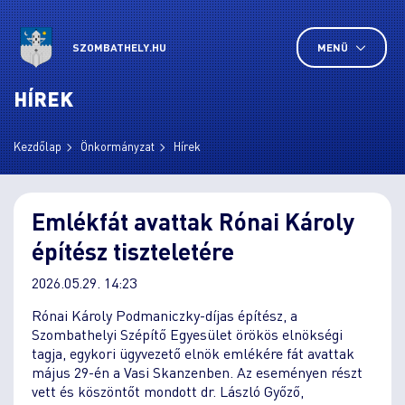
SZOMBATHELY.HU
MENÜ
HÍREK
Kezdőlap
Önkormányzat
Hírek
Emlékfát avattak Rónai Károly
építész tiszteletére
2026.05.29. 14:23
Rónai Károly Podmaniczky-díjas építész, a
Szombathelyi Szépítő Egyesület örökös elnökségi
tagja, egykori ügyvezető elnök emlékére fát avattak
május 29-én a Vasi Skanzenben. Az eseményen részt
vett és köszöntőt mondott dr. László Győző,