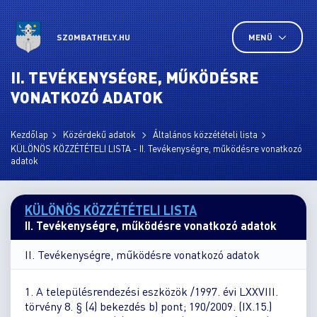
SZOMBATHELY.HU
MENÜ
II. TEVÉKENYSÉGRE, MŰKÖDÉSRE
VONATKOZÓ ADATOK
Kezdőlap
Közérdekű adatok
Általános közzétételi lista
KÜLÖNÖS KÖZZÉTÉTELI LISTA - II. Tevékenységre, működésre vonatkozó
adatok
KÜLÖNÖS KÖZZÉTÉTELI LISTA
II. Tevékenységre, működésre vonatkozó adatok
II. Tevékenységre, működésre vonatkozó adatok
1. A településrendezési eszközök /1997. évi LXXVIII.
törvény 8. § (4) bekezdés b) pont; 190/2009. (IX.15.)