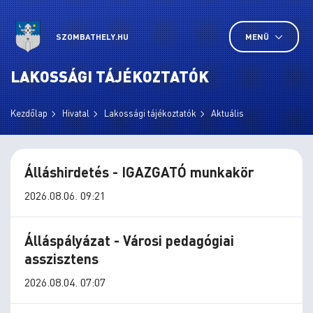
SZOMBATHELY.HU
MENÜ
LAKOSSÁGI TÁJÉKOZTATÓK
Kezdőlap
Hivatal
Lakossági tájékoztatók
Aktuális
Álláshirdetés - IGAZGATÓ munkakör
2026.08.06. 09:21
Álláspályázat - Városi pedagógiai
asszisztens
2026.08.04. 07:07