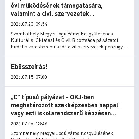
évi működésének támogatására,
valamint a civil szervezetek
használatában lévő helyiségekben
2026.07.23. 09:54
szükséges felújítások és karbantartások
Szombathely Megyei Jogú Város Közgyűlésének
támogatására
Kulturális, Oktatási és Civil Bizottsága pályázatot
hirdet a városban működő civil szervezetek pénzügyi
támogatására.
Ebösszeírás!
2026.07.15. 07:00
„C” típusú pályázat - OKJ-ben
meghatározott szakképzésben nappali
vagy esti iskolarendszerű képzésen
tanulmányt kezdő vagy folytató tanuló
2026.07.06. 13:49
számára
Szombathely Megyei Jogú Város Közgyűlésének