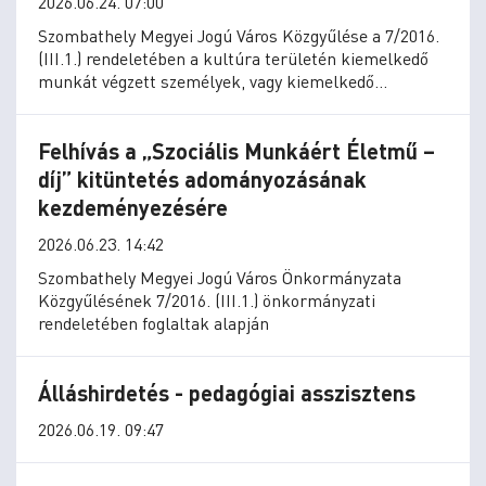
2026.06.24. 07:00
Szombathely Megyei Jogú Város Közgyűlése a 7/2016.
(III.1.) rendeletében a kultúra területén kiemelkedő
munkát végzett személyek, vagy kiemelkedő
tevékenységű szervezetek részére az alábbi
kitüntetéseket alapította:
Felhívás a „Szociális Munkáért Életmű –
díj” kitüntetés adományozásának
kezdeményezésére
2026.06.23. 14:42
Szombathely Megyei Jogú Város Önkormányzata
Közgyűlésének 7/2016. (III.1.) önkormányzati
rendeletében foglaltak alapján
Álláshirdetés - pedagógiai asszisztens
2026.06.19. 09:47