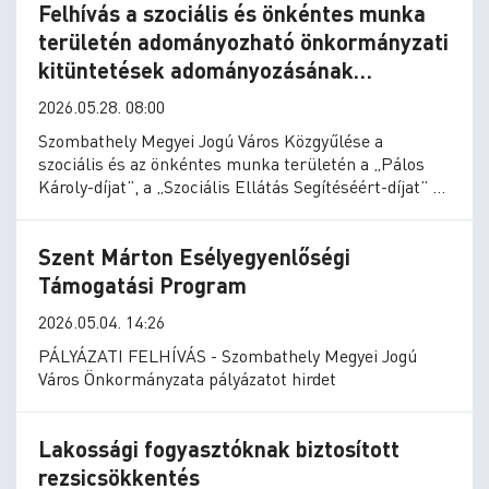
Felhívás a szociális és önkéntes munka
területén adományozható önkormányzati
kitüntetések adományozásának
kezdeményezésére
2026.05.28. 08:00
Szombathely Megyei Jogú Város Közgyűlése a
szociális és az önkéntes munka területén a „Pálos
Károly-díjat”, a „Szociális Ellátás Segítéséért-díjat” és
a „Győrvári Edith-díjat” a 7/2016. (III.1.) számú
rendelete alapján.
Szent Márton Esélyegyenlőségi
Támogatási Program
2026.05.04. 14:26
PÁLYÁZATI FELHÍVÁS - Szombathely Megyei Jogú
Város Önkormányzata pályázatot hirdet
Lakossági fogyasztóknak biztosított
rezsicsökkentés