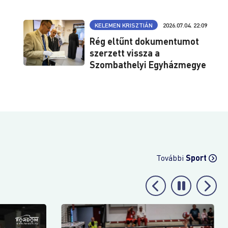
KELEMEN KRISZTIÁN
2026.07.04. 22:09
Rég eltűnt dokumentumot
szerzett vissza a
Szombathelyi Egyházmegye
További
Sport
Perl Zoltán extrájával jó