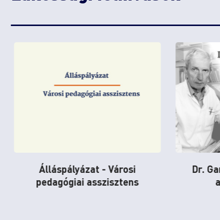
Dr. Garzuly Ferenc sétány
HŐSÉGR
avatóünnepség