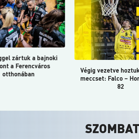
A K&H Liga 21. ford
Balatonbogláron l
ezetve hoztuk az első
pályára csapatunk,
: Falco – Honvéd 89-
NEKA együttesé
82
vendégeként 26–25
vereséget szenved
SZOMBAT