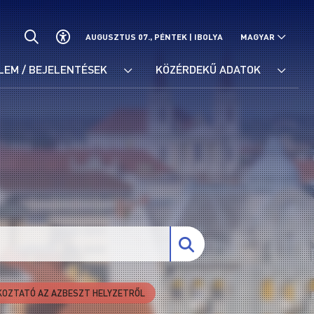
AUGUSZTUS 07., PÉNTEK |
IBOLYA
MAGYAR
LEM / BEJELENTÉSEK
KÖZÉRDEKŰ ADATOK
KOZTATÓ AZ AZBESZT HELYZETRŐL