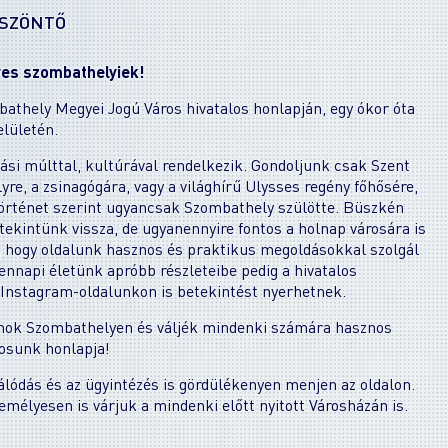
ÖSZÖNTŐ
dves szombathelyiek!
thely Megyei Jogú Város hivatalos honlapján, egy ókor óta
elületén.
ási múlttal, kultúrával rendelkezik. Gondoljunk csak Szent
yre, a zsinagógára, vagy a világhírű Ulysses regény főhősére,
történet szerint ugyancsak Szombathely szülötte. Büszkén
tekintünk vissza, de ugyanennyire fontos a holnap városára is
, hogy oldalunk hasznos és praktikus megoldásokkal szolgál
nnapi életünk apróbb részleteibe pedig a hivatalos
Instagram-oldalunkon is betekintést nyerhetnek.
ánok Szombathelyen és váljék mindenki számára hasznos
rosunk honlapja!
lódás és az ügyintézés is gördülékenyen menjen az oldalon.
emélyesen is várjuk a mindenki előtt nyitott Városházán is.