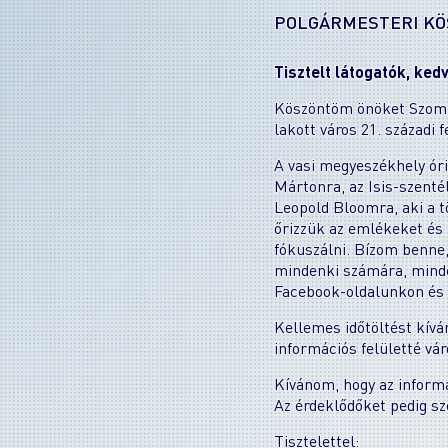
POLGÁRMESTERI K
Tisztelt látogatók, ke
Köszöntöm önöket Szomba
lakott város 21. századi f
A vasi megyeszékhely óri
Mártonra, az Isis-szentél
Leopold Bloomra, aki a 
őrizzük az emlékeket és 
fókuszálni. Bízom benne
mindenki számára, minde
Facebook-oldalunkon és 
Kellemes időtöltést kív
információs felületté vá
Kívánom, hogy az informá
Az érdeklődőket pedig sz
Tisztelettel: