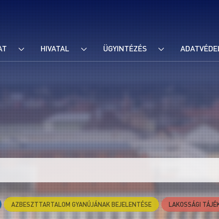
AT
HIVATAL
ÜGYINTÉZÉS
ADATVÉDE
AZBESZTTARTALOM GYANÚJÁNAK BEJELENTÉSE
LAKOSSÁGI TÁJÉ