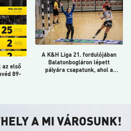
ritmusú rangadót nyertünk:
Falco – Körmend 93-83
ulójában
épett
 ahol a
nek
 arányú
tünk.
HELY A MI VÁROSUNK!