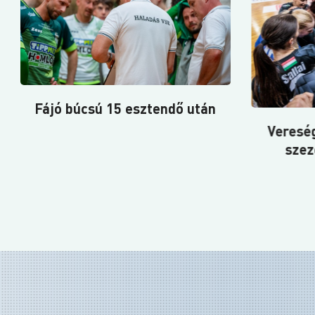
Vereséggel zártuk a bajnoki
szezont a Ferencváros
Végig v
otthonában
meccset