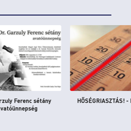
IASZTÁS! - III. fokú
Pályázati felhí
szombathelyi rende
Kulturális és Civil 
történő támogat