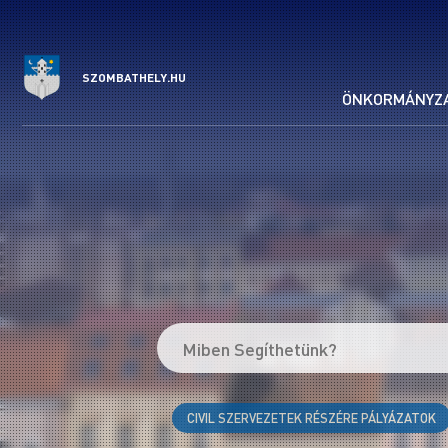
Szombathely
Megyei
SZOMBATHELY.HU
Jogú
ÖNKORMÁNYZ
Város
hivatalos
honlapja.
Keresés a tartalomban.
CIVIL SZERVEZETEK RÉSZÉRE PÁLYÁZATOK