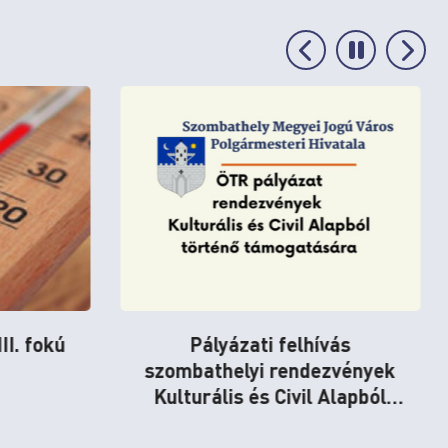
Pályázati felhívás civil
szervezetek 2027. évi
működésének támogatására,
valamint a civil szervezetek
használatában lévő
helyiségekben szükséges
felújítások és karbantartások
támogatására
vás
zvények
Alapból
ására