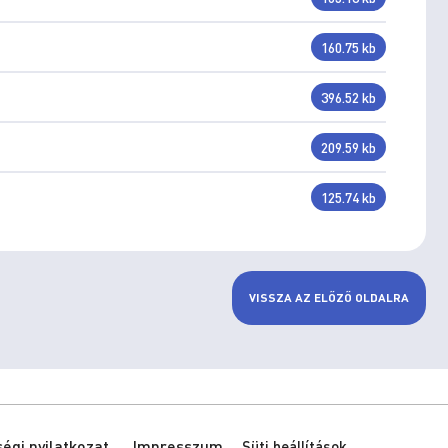
160.75 kb
396.52 kb
209.59 kb
125.74 kb
VISSZA AZ ELŐZŐ OLDALRA
gi nyilatkozat
Impresszum
Süti beállítások