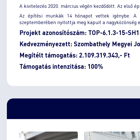
A kivitelezés 2020. március végén kezdődött. Az első é
Az építési munkák 14 hónapot vettek igénybe. A ki
szeptemberében nyitottja meg kapuit a nagyközönség e
Projekt azonosítószám: TOP-6.1.3-15-SH
Kedvezményezett: Szombathely Megyei J
Megítélt támogatás: 2.109.319.343,- Ft
Támogatás intenzitása: 100%