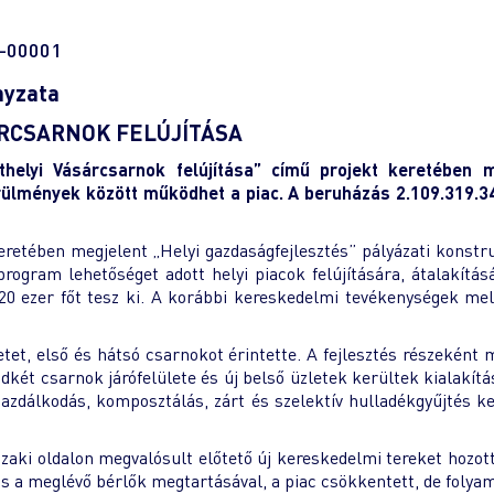
6-00001
nyzata
RCSARNOK FELÚJÍTÁSA
helyi Vásárcsarnok felújítása” című projekt keretében 
ülmények között működhet a piac. A beruházás
2.109.319.3
eretében megjelent „Helyi gazdaságfejlesztés” pályázati konst
ogram lehetőséget adott helyi piacok felújítására, átalakítás
0 ezer főt tesz ki. A korábbi kereskedelmi tevékenységek mell
tet, első és hátsó csarnokot érintette. A fejlesztés részeként m
indkét csarnok járófelülete és új belső üzletek kerültek kialakí
zdálkodás, komposztálás, zárt és szelektív hulladékgyűjtés kerü
északi oldalon megvalósult előtető új kereskedelmi tereket hozo
ítás a meglévő bérlők megtartásával, a piac csökkentett, de fol