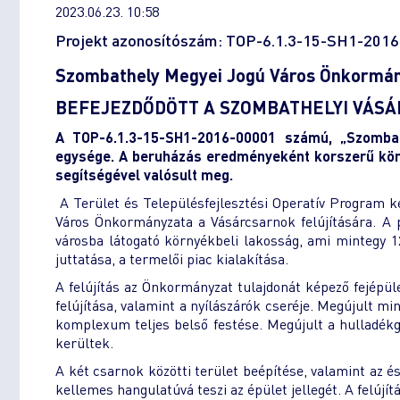
2023.06.23. 10:58
Projekt azonosítószám: TOP-6.1.3-15-SH1-201
Szombathely Megyei Jogú Város Önkormá
BEFEJEZDŐDÖTT A SZOMBATHELYI VÁSÁ
A TOP-6.1.3-15-SH1-2016-00001 számú, „Szombat
egysége. A beruházás eredményeként korszerű kör
segítségével valósult meg.
A Terület és Településfejlesztési Operatív Program k
Város Önkormányzata a Vásárcsarnok felújítására. A pr
városba látogató környékbeli lakosság, ami mintegy 12
juttatása, a termelői piac kialakítása.
A felújítás az Önkormányzat tulajdonát képező fejépüle
felújítása, valamint a nyílászárók cseréje. Megújult m
komplexum teljes belső festése. Megújult a hulladékga
kerültek.
A két csarnok közötti terület beépítése, valamint az 
kellemes hangulatúvá teszi az épület jellegét. A felúj