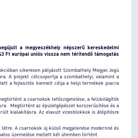
megújult a megyeszékhely népszerű kereskedelmi
43 Ft európai uniós vissza nem térítendő támogatás
rukcióban sikeresen pályázott Szombathely Megyei Jogú
ára. A projekt célcsoportja a szombathelyi, valamint a
ett a fejlesztés kiemelt célja a helyi termékek piacra
egtörtént a csarnokok tetőszigetelése, a felülvilágítók
tásra. Megtörtént az épületgépészet korszerűsítése és a
lt kialakításra. Az elavult vizesblokkok is átépítésre
tt létre. A csarnokok új külső megjelenése modernné és
yamatos üzemelése mellett két ütemben történt.