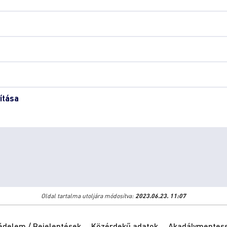
ítása
Oldal tartalma utoljára módosítva:
2023.06.23. 11:07
édelem / Bejelentések
Közérdekű adatok
Akadálymentessé