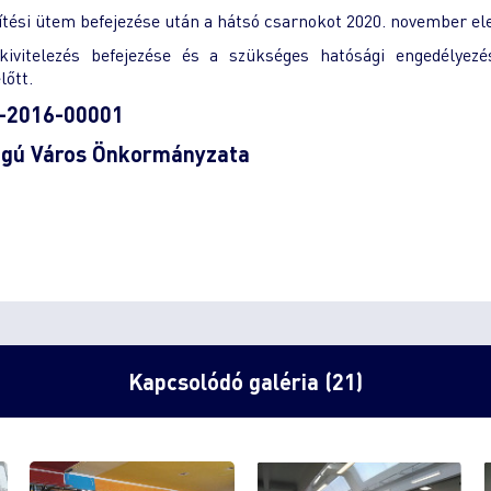
pítési ütem befejezése után a hátsó csarnokot 2020. november ele
vitelezés befejezése és a szükséges hatósági engedélyezés
lőtt.
1-2016-00001
ogú Város Önkormányzata
Kapcsolódó galéria (21)