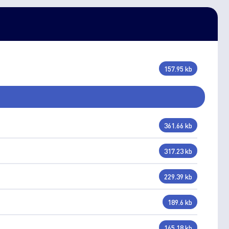
157.95 kb
361.66 kb
317.23 kb
229.39 kb
189.6 kb
165.18 kb