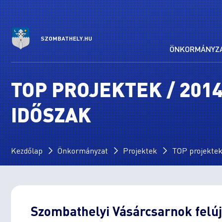
SZOMBATHELY.HU
ÖNKORMÁNYZ
TOP PROJEKTEK / 201
IDŐSZAK
Kezdőlap
Önkormányzat
Projektek
TOP projektek
Szombathelyi Vásárcsarnok felúj