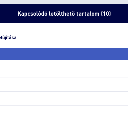
Kapcsolódó letölthető tartalom (10)
lújítása