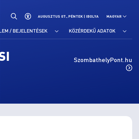
AUGUSZTUS 07., PÉNTEK |
IBOLYA
MAGYAR
LEM / BEJELENTÉSEK
KÖZÉRDEKŰ ADATOK
SI
SzombathelyPont.hu