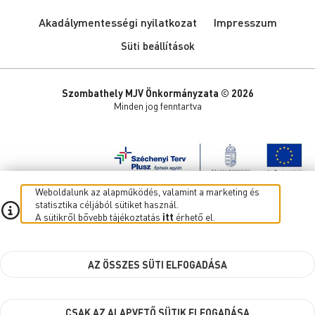
Akadálymentességi nyilatkozat
Impresszum
Süti beállítások
Szombathely MJV Önkormányzata © 2026
Minden jog fenntartva
Weboldalunk az alapműködés, valamint a marketing és
statisztika céljából sütiket használ.
A sütikről bővebb tájékoztatás
itt
érhető el.
AZ ÖSSZES SÜTI ELFOGADÁSA
CSAK AZ ALAPVETŐ SÜTIK ELFOGADÁSA