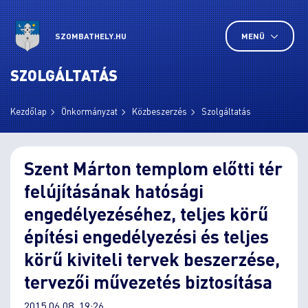
SZOMBATHELY.HU
MENÜ
SZOLGÁLTATÁS
Kezdőlap
Önkormányzat
Közbeszerzés
Szolgáltatás
Szent Márton templom előtti tér
felújításának hatósági
engedélyezéséhez, teljes körű
építési engedélyezési és teljes
körű kiviteli tervek beszerzése,
tervezői művezetés biztosítása
2015.06.08. 19:26