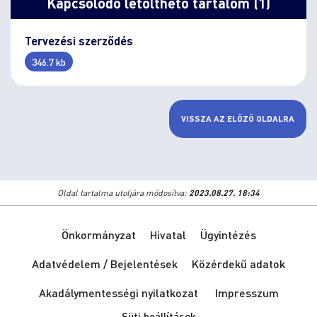
Kapcsolódó letölthető tartalom (1)
Tervezési szerződés
346.7 kb
VISSZA AZ ELŐZŐ OLDALRA
Oldal tartalma utoljára módosítva:
2023.08.27. 18:34
Önkormányzat
Hivatal
Ügyintézés
Adatvédelem / Bejelentések
Közérdekű adatok
Akadálymentességi nyilatkozat
Impresszum
Süti beállítások