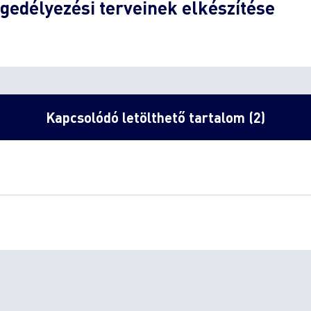
gedélyezési terveinek elkészítése
Kapcsolódó letölthető tartalom (2)