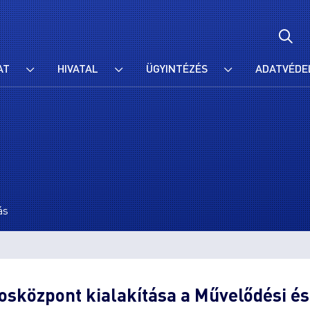
AT
HIVATAL
ÜGYINTÉZÉS
ADATVÉDE
ás
rosközpont kialakítása a Művelődési é