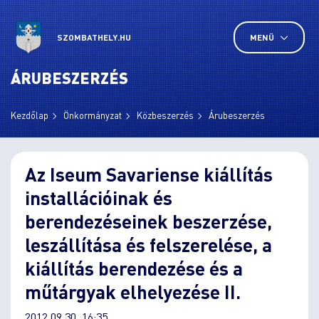
SZOMBATHELY.HU
MENÜ
ÁRUBESZERZÉS
Kezdőlap
Önkormányzat
Közbeszerzés
Árubeszerzés
Az Iseum Savariense kiállítás
installációinak és
berendezéseinek beszerzése,
leszállítása és felszerelése, a
kiállítás berendezése és a
műtárgyak elhelyezése II.
2012.09.30. 16:35