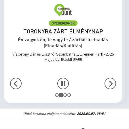
ELŐADÁS/KIÁLLÍTÁS
MEGÁLLNI TILOS, NOSZTALGIÁZNI
KÖTELEZŐ
Én vagyok én, te vagy te / zártkörű előadás
(Előadás/Kiállítás)
Víztorony Bár és Bisztró, Szombathely, Brenner Park -2026
Május 31. (Vasárnap) 15:00
Oldal tartalma utoljára módosítva:
2026.04.07. 08:51