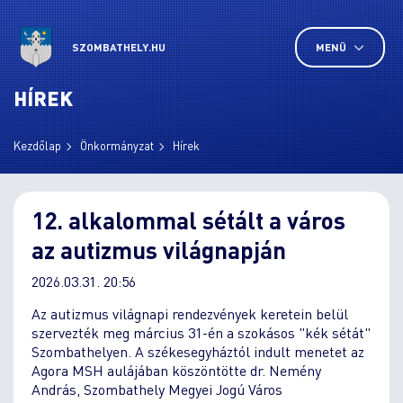
SZOMBATHELY.HU
MENÜ
HÍREK
Kezdőlap
Önkormányzat
Hírek
12. alkalommal sétált a város
az autizmus világnapján
2026.03.31. 20:56
Az autizmus világnapi rendezvények keretein belül
szervezték meg március 31-én a szokásos "kék sétát"
Szombathelyen. A székesegyháztól indult menetet az
Agora MSH aulájában köszöntötte dr. Nemény
András, Szombathely Megyei Jogú Város