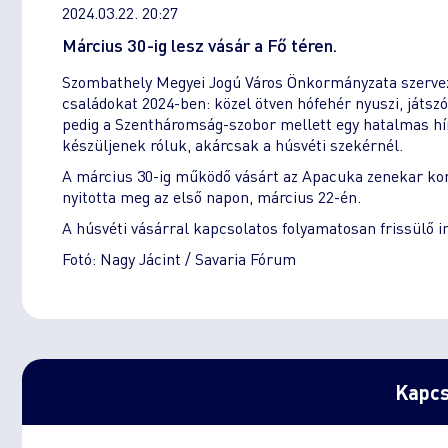
2024.03.22. 20:27
Március 30-ig lesz vásár a Fő téren.
Szombathely Megyei Jogú Város Önkormányzata szervezés
családokat 2024-ben: közel ötven hófehér nyuszi, játszó
pedig a Szentháromság-szobor mellett egy hatalmas hí
készüljenek róluk, akárcsak a húsvéti szekérnél.
A március 30-ig működő vásárt az Apacuka zenekar ko
nyitotta meg az első napon, március 22-én.
A húsvéti vásárral kapcsolatos folyamatosan frissülő 
Fotó: Nagy Jácint / Savaria Fórum
Kapcs