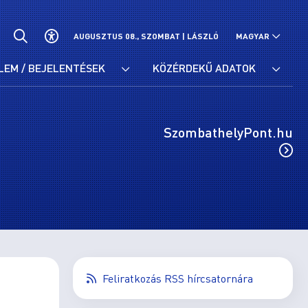
AUGUSZTUS 08., SZOMBAT |
LÁSZLÓ
MAGYAR
LEM / BEJELENTÉSEK
KÖZÉRDEKŰ ADATOK
SzombathelyPont.hu
Feliratkozás RSS hírcsatornára