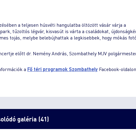
ében a teljesen húsvéti hangulatba öltözött vásár várja a
park, tűzoltós légvár, kisvasút is várta a családokat, újdonságké
mes tojás, melybe belebújhattak a legkisebbek, hogy mókás fot
ncertje előtt dr. Nemény András, Szombathely MJV polgármeste
információk a
Fő téri programok Szombathely
Facebook-oldalon
olódó galéria (41)