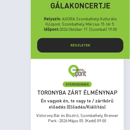
GÁLAKONCERTJE
Helyszín:
AGORA Szombathelyi Kulturális
Központ, Szombathely, Március 15. tér 5.
Időpont:
2026 Október 17. (Szombat) 19:00
RÉSZLETEK
GYEREKEKNEK
set Run
TORONYBA ZÁRT ÉLMÉNYNAP
rtkörű
Én vagyok én, te vagy te / zártkörű
s)
előadás (Előadás/Kiállítás)
zombathely,
Víztorony Bár és Bisztró, Szombathely, Brenner
17:00
Park -2026 Május 05. (Kedd) 09:00