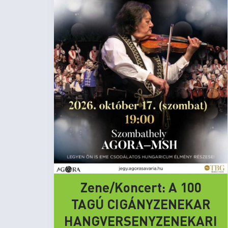
Zene/Koncert: A 100
TAGÚ CIGÁNYZENEKAR
HANGVERSENYZENEKARI