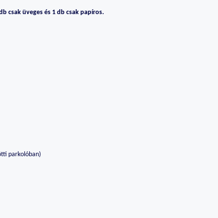
 db csak üveges és 1 db csak papíros.
ötti parkolóban)