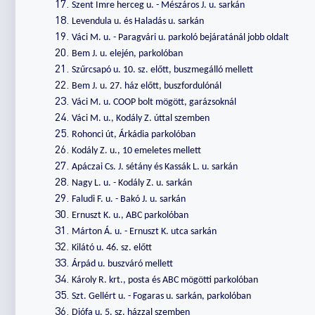
Szent Imre herceg u. - Mészáros J. u. sarkán
Levendula u. és Haladás u. sarkán
Váci M. u. - Paragvári u. parkoló bejáratánál jobb oldalt
Bem J. u. elején, parkolóban
Szűrcsapó u. 10. sz. előtt, buszmegálló mellett
Bem J. u. 27. ház előtt, buszfordulónál
Váci M. u. COOP bolt mögött, garázsoknál
Váci M. u., Kodály Z. úttal szemben
Rohonci út, Árkádia parkolóban
Kodály Z. u., 10 emeletes mellett
Apáczai Cs. J. sétány és Kassák L. u. sarkán
Nagy L. u. - Kodály Z. u. sarkán
Faludi F. u. - Bakó J. u. sarkán
Ernuszt K. u., ABC parkolóban
Márton Á. u. - Ernuszt K. utca sarkán
Kilátó u. 46. sz. előtt
Árpád u. buszváró mellett
Károly R. krt., posta és ABC mögötti parkolóban
Szt. Gellért u. - Fogaras u. sarkán, parkolóban
Diófa u. 5. sz. házzal szemben