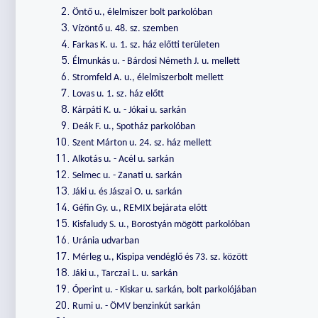
Öntő u., élelmiszer bolt parkolóban
Vízöntő u. 48. sz. szemben
Farkas K. u. 1. sz. ház előtti területen
Élmunkás u. - Bárdosi Németh J. u. mellett
Stromfeld A. u., élelmiszerbolt mellett
Lovas u. 1. sz. ház előtt
Kárpáti K. u. - Jókai u. sarkán
Deák F. u., Spotház parkolóban
Szent Márton u. 24. sz. ház mellett
Alkotás u. - Acél u. sarkán
Selmec u. - Zanati u. sarkán
Jáki u. és Jászai O. u. sarkán
Géfin Gy. u., REMIX bejárata előtt
Kisfaludy S. u., Borostyán mögött parkolóban
Uránia udvarban
Mérleg u., Kispipa vendéglő és 73. sz. között
Jáki u., Tarczai L. u. sarkán
Óperint u. - Kiskar u. sarkán, bolt parkolójában
Rumi u. - ÖMV benzinkút sarkán