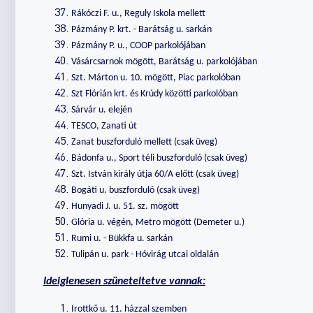
Rákóczi F. u., Reguly Iskola mellett
Pázmány P. krt. - Barátság u. sarkán
Pázmány P. u., COOP parkolójában
Vásárcsarnok mögött, Barátság u. parkolójában
Szt. Márton u. 10. mögött, Piac parkolóban
Szt Flórián krt. és Krúdy közötti parkolóban
Sárvár u. elején
TESCO, Zanati út
Zanat buszforduló mellett (csak üveg)
Bádonfa u., Sport téli buszforduló (csak üveg)
Szt. István király útja 60/A előtt (csak üveg)
Bogáti u. buszforduló (csak üveg)
Hunyadi J. u. 51. sz. mögött
Glória u. végén, Metro mögött (Demeter u.)
Rumi u. - Bükkfa u. sarkán
Tulipán u. park - Hóvirág utcai oldalán
Ideiglenesen szüneteltetve vannak:
Irottkő u. 11. házzal szemben