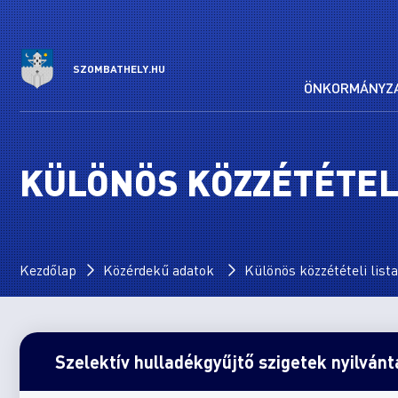
SZOMBATHELY.HU
ÖNKORMÁNYZ
KÜLÖNÖS KÖZZÉTÉTELI
Kezdőlap
Közérdekű adatok
Különös közzétételi lista
Szelektív hulladékgyűjtő szigetek nyilván