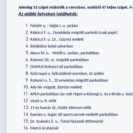
Jelenleg 52 sziget működik a városban, ezekből 47 teljes sziget, 4
Az alábbi helyeken találhatók:
Felsőőr u. - Vajda J. u. sarkán
Rákóczi F. u., Zeneiskola mögötti parkoló (csak papír)
Rákóczi F. u. 25., Gázmű mellett
Belsikátor belső udvarban
Akacs M. u. - Petőfi u. sarkán, parkolóban
Rohonci 30. sz. mögötti parkolóban
DOMUS Rohonci úti parkolóban
Szűrcsapó u. bölcsödével szemben, út szélén
Rohonci u. 5., 10 emeletes mögötti parkolóban
Ady tér mögött, Börtön mellett
APEH parkolóban (ez volt régen a Kőszegi u. és a Király u. köz
Vasút u. 8. előtt
11-es huszár út, Gödör étterem előtt
Eperjes u. Sugár úti sportcsarnok melletti parkolóban
Dr. Szabolcs Z. u., Fiatal házasok otthonánál
Metró áruháznál