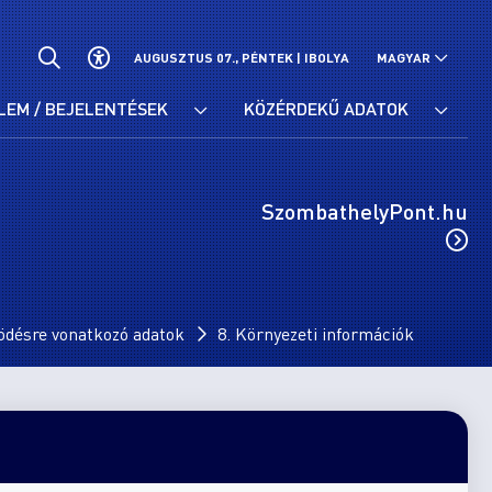
AUGUSZTUS 07., PÉNTEK |
IBOLYA
MAGYAR
LEM / BEJELENTÉSEK
KÖZÉRDEKŰ ADATOK
SzombathelyPont.hu
ödésre vonatkozó adatok
8. Környezeti információk