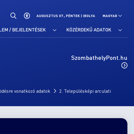
AUGUSZTUS 07., PÉNTEK |
IBOLYA
MAGYAR
LEM / BEJELENTÉSEK
KÖZÉRDEKŰ ADATOK
SzombathelyPont.hu
ödésre vonatkozó adatok
2. Településképi arculati