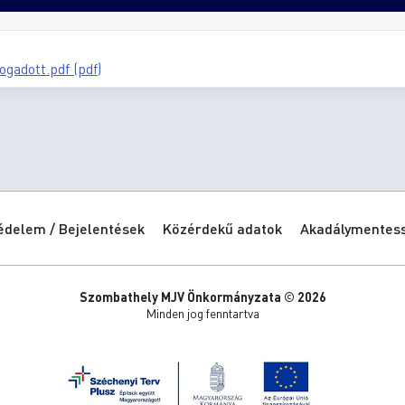
gadott.pdf (pdf)
édelem / Bejelentések
Közérdekű adatok
Akadálymentessé
Szombathely MJV Önkormányzata © 2026
Minden jog fenntartva