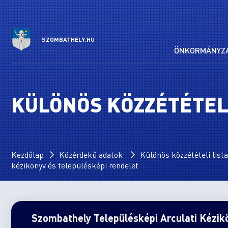
SZOMBATHELY.HU
ÖNKORMÁNYZ
KÜLÖNÖS KÖZZÉTÉTELI
Kezdőlap
Közérdekű adatok
Különös közzétételi lista
kézikönyv és településképi rendelet
Szombathely Településképi Arculati Kézik