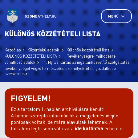
SZOMBATHELY.HU
MENÜ
KÜLÖNÖS KÖZZÉTÉTELI LISTA
Kezdőlap
Közérdekű adatok
Különös közzétételi lista
KÜLÖNÖS KÖZZÉTÉTELI LISTA
II. Tevékenységre, működésre
vonatkozó adatok
11. Nyilvántartás az ingatlanközvetítő szolgáltatási
tevékenységet végző természetes személyekről és gazdálkodó
szervezetekről
FIGYELEM!
Ez a tartalom 1. napján archiválásra került!
A benne szereplő információk a megjelenés idején
pontosak voltak, de mára elavultak lehetnek. A
tartalom legfrisebb változata
ide kattintva
érhető el.