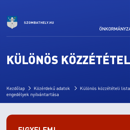
SZOMBATHELY.HU
ÖNKORMÁNYZ
KÜLÖNÖS KÖZZÉTÉTELI
Kezdőlap
Közérdekű adatok
Különös közzétételi lista
engedélyek nyilvántartása
FIGYELEM!