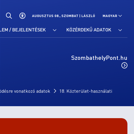
AUGUSZTUS 08., SZOMBAT |
LÁSZLÓ
MAGYAR
LEM / BEJELENTÉSEK
KÖZÉRDEKŰ ADATOK
SzombathelyPont.hu
ödésre vonatkozó adatok
18. Közterület-használati