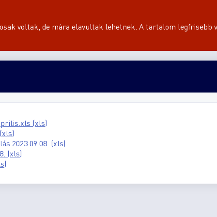
sak voltak, de mára elavultak lehetnek. A tartalom legfrisebb v
rilis.xls (xls)
(xls)
s 2023.09.08. (xls)
. (xls)
s)