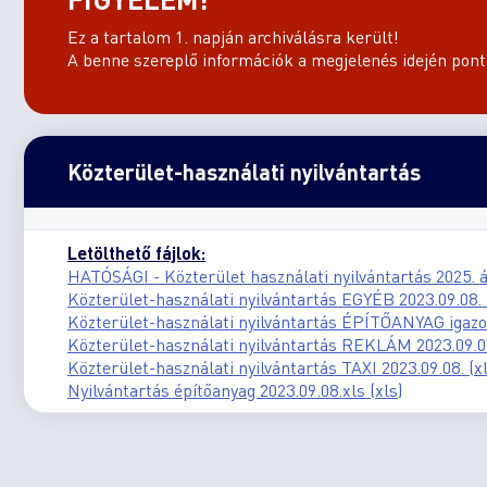
Ez a tartalom 1. napján archiválásra került!
A benne szereplő információk a megjelenés idején ponto
Közterület-használati nyilvántartás
Letölthető fájlok:
HATÓSÁGI - Közterület használati nyilvántartás 2025. áp
Közterület-használati nyilvántartás EGYÉB 2023.09.08. 
Közterület-használati nyilvántartás ÉPÍTŐANYAG igazolá
Közterület-használati nyilvántartás REKLÁM 2023.09.08
Közterület-használati nyilvántartás TAXI 2023.09.08. (xl
Nyilvántartás építőanyag 2023.09.08.xls (xls)