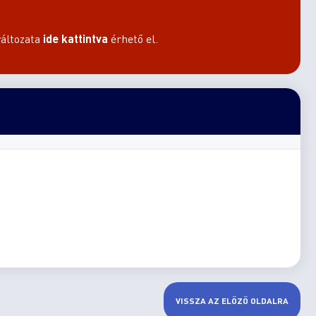
áltozata
ide kattintva
érhető el.
VISSZA AZ ELŐZŐ OLDALRA