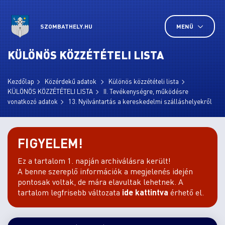
SZOMBATHELY.HU
MENÜ
KÜLÖNÖS KÖZZÉTÉTELI LISTA
Kezdőlap
Közérdekű adatok
Különös közzétételi lista
KÜLÖNÖS KÖZZÉTÉTELI LISTA
II. Tevékenységre, működésre
vonatkozó adatok
13. Nyilvántartás a kereskedelmi szálláshelyekről
FIGYELEM!
Ez a tartalom 1. napján archiválásra került!
A benne szereplő információk a megjelenés idején
pontosak voltak, de mára elavultak lehetnek. A
tartalom legfrisebb változata
ide kattintva
érhető el.