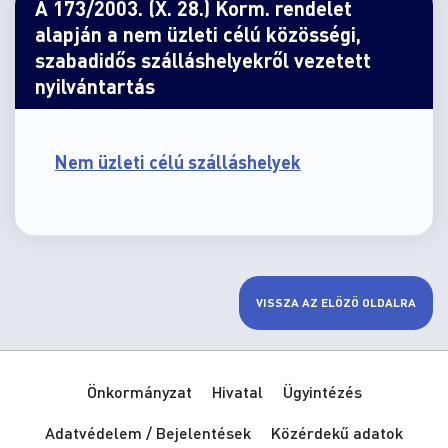
A 173/2003. (X. 28.) Korm. rendelet
alapján a nem üzleti célú közösségi,
szabadidős szálláshelyekről vezetett
nyilvántartás
Nem üzleti célú szálláshelyek
VISSZA AZ ELŐZŐ OLDALRA
Önkormányzat
Hivatal
Ügyintézés
Adatvédelem / Bejelentések
Közérdekű adatok