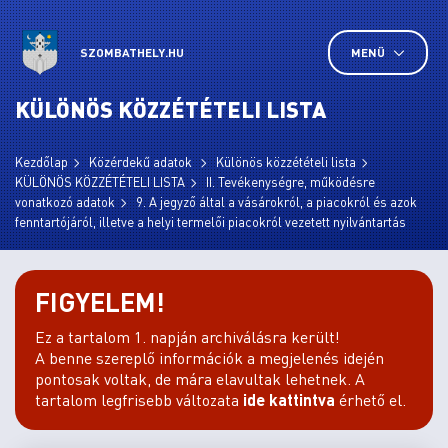
SZOMBATHELY.HU
MENÜ
KÜLÖNÖS KÖZZÉTÉTELI LISTA
Kezdőlap
Közérdekű adatok
Különös közzétételi lista
KÜLÖNÖS KÖZZÉTÉTELI LISTA
II. Tevékenységre, működésre
vonatkozó adatok
9. A jegyző által a vásárokról, a piacokról és azok
fenntartójáról, illetve a helyi termelői piacokról vezetett nyilvántartás
FIGYELEM!
Ez a tartalom 1. napján archiválásra került!
A benne szereplő információk a megjelenés idején
pontosak voltak, de mára elavultak lehetnek. A
tartalom legfrisebb változata
ide kattintva
érhető el.