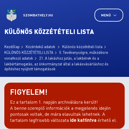
SZOMBATHELY.HU
MENÜ
KÜLÖNÖS KÖZZÉTÉTELI LISTA
Kezdőlap
Közérdekű adatok
Különös közzétételi lista
KÜLÖNÖS KÖZZÉTÉTELI LISTA
II. Tevékenységre, működésre
vonatkozó adatok
21. A lakáshoz jutás, a lakbérek és a
lakbértámogatás, az önkormányzat által a lakásvásárláshoz és
építéshez nyújtott támogatások
FIGYELEM!
Ez a tartalom 1. napján archiválásra került!
A benne szereplő információk a megjelenés idején
pontosak voltak, de mára elavultak lehetnek. A
tartalom legfrisebb változata
ide kattintva
érhető el.