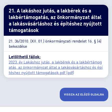
21. A lakáshoz jutás, a lakbérek és a
lakbértámogatás, az önkormányzat által
a lakásvásárláshoz és építéshez nyújtott
támogatások
21. 36/2010. (XII. 01.) önkormányzati rendelet 16. § (4)
bekezdése
Letölthető fájlok:
2023. év Lakáshoz jutás, a lakbérek és a lakbértámog
atás, az önkormányzat által a lakásvásárláshoz és épí
téshez nyújtott támogatások.pdf (pdf)
VISSZA AZ ELŐZŐ OLDALRA