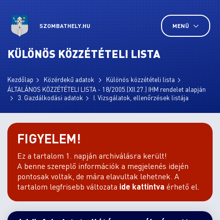
SZOMBATHELY.HU
MENÜ
KÜLÖNÖS KÖZZÉTÉTELI LISTA
Kezdőlap
Közérdekű adatok
Különös közzétételi lista
ÁLTALÁNOS KÖZZÉTÉTELI LISTA - 18/2005.(XII.27.) IHM rendelet alapján
3. Gazdálkodási adatok
I. Vizsgálatok, ellenőrzések listája
FIGYELEM!
Ez a tartalom 1. napján archiválásra került!
A benne szereplő információk a megjelenés idején
pontosak voltak, de mára elavultak lehetnek. A
tartalom legfrisebb változata
ide kattintva
érhető el.