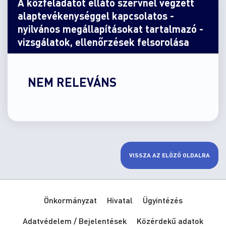
A közfeladatot ellátó szervnél végzett
alaptevékenységgel kapcsolatos -
nyilvános megállapításokat tartalmazó -
vizsgálatok, ellenőrzések felsorolása
NEM RELEVÁNS
VISSZA AZ ELŐZŐ OLDALRA
Önkormányzat
Hivatal
Ügyintézés
Adatvédelem / Bejelentések
Közérdekű adatok