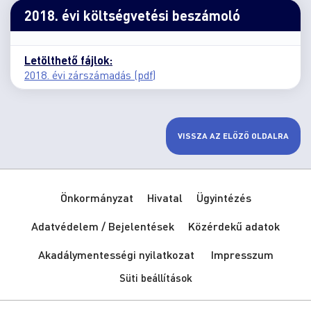
2018. évi költségvetési beszámoló
Letölthető fájlok:
2018. évi zárszámadás (pdf)
VISSZA AZ ELŐZŐ OLDALRA
Önkormányzat
Hivatal
Ügyintézés
Adatvédelem / Bejelentések
Közérdekű adatok
Akadálymentességi nyilatkozat
Impresszum
Süti beállítások