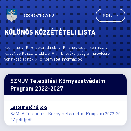
SZOMBATHELY.HU
MENÜ
KÜLÖNÖS KÖZZÉTÉTELI LISTA
Kezdőlap
Közérdekű adatok
Különös közzétételi lista
KÜLÖNÖS KÖZZÉTÉTELI LISTA
II. Tevékenységre, működésre
vonatkozó adatok
8. Környezeti információk
SZMJV Települési Környezetvédelmi
Program 2022-2027
Letölthető fájlok:
SZMJV Települési Környezetvédelmi Program 2022-20
27.pdf (pdf)