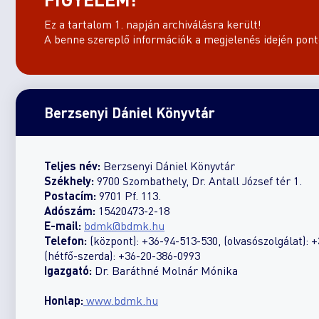
Ez a tartalom 1. napján archiválásra került!
A benne szereplő információk a megjelenés idején ponto
Berzsenyi Dániel Könyvtár
Teljes név:
Berzsenyi Dániel Könyvtár
Székhely:
9700 Szombathely, Dr. Antall József tér 1.
Postacím:
9701 Pf. 113.
Adószám:
15420473-2-18
E-mail:
bdmk@bdmk.hu
Telefon:
(központ): +36-94-513-530, (olvasószolgálat):
(hétfő-szerda): +36-20-386-0993
Igazgató:
Dr. Baráthné Molnár Mónika
Honlap:
www.bdmk.hu