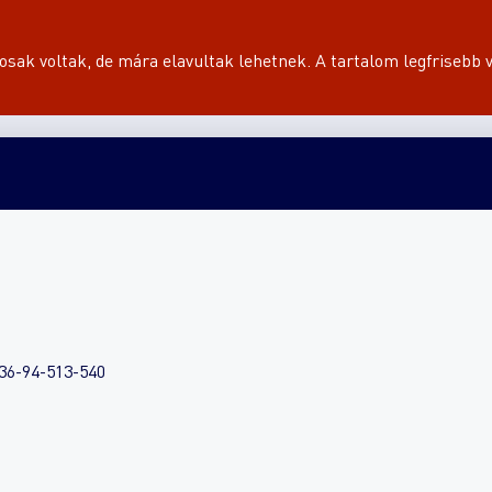
sak voltak, de mára elavultak lehetnek. A tartalom legfrisebb v
 +36-94-513-540