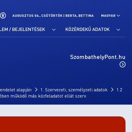
AUGUSZTUS 06., CSÜTÖRTÖK |
BERTA, BETTINA
MAGYAR
LEM / BEJELENTÉSEK
KÖZÉRDEKŰ ADATOK
SzombathelyPont.hu
endelet alapján
1. Szervezeti, személyzeti adatok
1.2
ségében működő más közfeladatot ellát szerv.