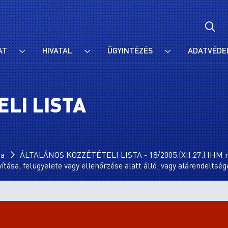
AT
HIVATAL
ÜGYINTÉZÉS
ADATVÉDE
LI LISTA
ta
ÁLTALÁNOS KÖZZÉTÉTELI LISTA - 18/2005.(XII.27.) IHM r
nyítása, felügyelete vagy ellenőrzése alatt álló, vagy alárendelt