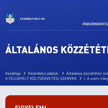
SZOMBATHELY.HU
ÖNKORMÁNYZ
ÁLTALÁNOS KÖZZÉTÉTE
Kezdőlap
Közérdekű adatok
Általános közzétételi lis
A FELÜGYELT KÖLTSÉGVETÉSI SZERVEK
I. A szerv irá
FIGYELEM!