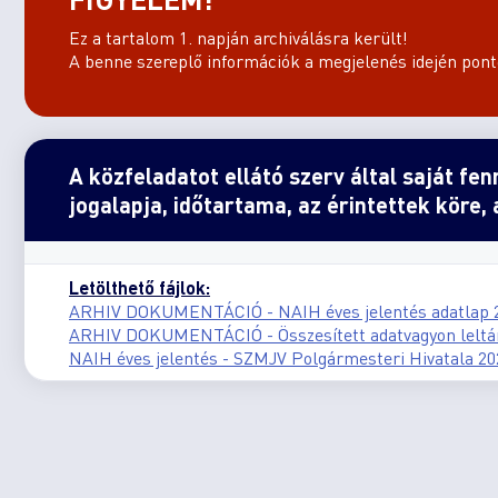
Ez a tartalom 1. napján archiválásra került!
A benne szereplő információk a megjelenés idején ponto
A közfeladatot ellátó szerv által saját fen
jogalapja, időtartama, az érintettek köre,
Letölthető fájlok:
ARHIV DOKUMENTÁCIÓ - NAIH éves jelentés adatlap 2
ARHIV DOKUMENTÁCIÓ - Összesített adatvagyon leltár
NAIH éves jelentés - SZMJV Polgármesteri Hivatala 202