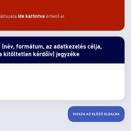
áltozata
ide kattintva
érhető el.
ó (név, formátum, az adatkezelés célja,
a kitöltetlen kérdőív) jegyzéke
VISSZA AZ ELŐZŐ OLDALRA