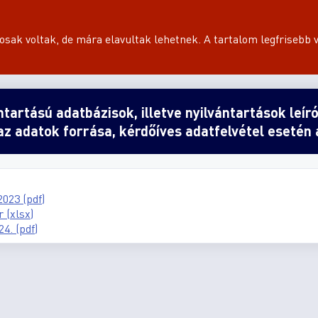
sak voltak, de mára elavultak lehetnek. A tartalom legfrisebb v
ntartású adatbázisok, illetve nyilvántartások leír
 az adatok forrása, kérdőíves adatfelvétel esetén 
023 (pdf)
 (xlsx)
4. (pdf)