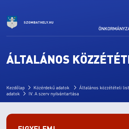
SZOMBATHELY.HU
ÖNKORMÁNYZ
ÁLTALÁNOS KÖZZÉTÉTE
Kezdőlap
Közérdekű adatok
Általános közzétételi lis
adatok
IV. A szerv nyilvántartása
FIGYELEM!