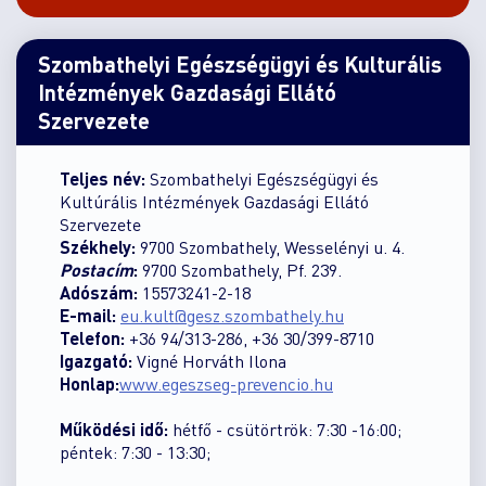
Szombathelyi Egészségügyi és Kulturális
Intézmények Gazdasági Ellátó
Szervezete
Teljes név:
Szombathelyi Egészségügyi és
Kultúrális Intézmények Gazdasági Ellátó
Szervezete
Székhely:
9700 Szombathely, Wesselényi u. 4.
Postacím
:
9700 Szombathely, Pf. 239.
Adószám:
15573241-2-18
E-mail:
eu.kult@gesz.szombathely.hu
Telefon:
+36 94/313-286, +36 30/399-8710
Igazgató:
Vigné Horváth Ilona
Honlap:
www.egeszseg-prevencio.hu
Működési idő:
hétfő - csütörtrök: 7:30 -16:00;
péntek: 7:30 - 13:30;