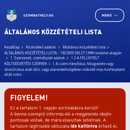
SZOMBATHELY.HU
MENÜ
ÁLTALÁNOS KÖZZÉTÉTELI LISTA
Kezdőlap
Közérdekű adatok
Általános közzétételi lista
ÁLTALÁNOS KÖZZÉTÉTELI LISTA - 18/2005.(XII.27.) IHM rendelet alapján
1. Szervezeti, személyzeti adatok
1.2 A FELÜGYELT
KÖLTSÉGVETÉSI SZERVEK
I. A szerv irányítása, felügyelete vagy
ellenőrzése alatt álló, vagy alárendeltségében működő más közfeladatot
ellát szerv.
FIGYELEM!
Ez a tartalom 1. napján archiválásra került!
A benne szereplő információk a megjelenés idején
pontosak voltak, de mára elavultak lehetnek. A
tartalom legfrisebb változata
ide kattintva
érhető el.