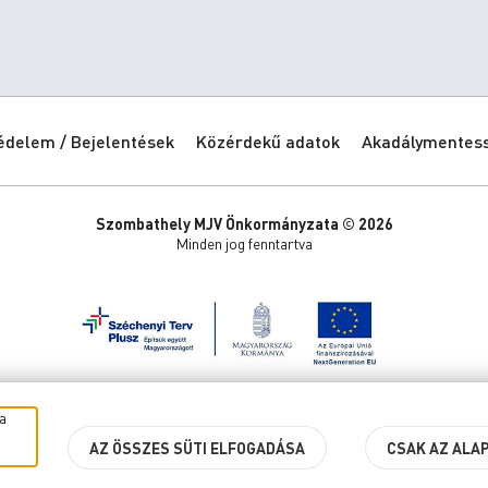
édelem / Bejelentések
Közérdekű adatok
Akadálymentessé
Szombathely MJV Önkormányzata © 2026
Minden jog fenntartva
a
AZ ÖSSZES SÜTI ELFOGADÁSA
CSAK AZ ALA