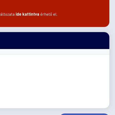
áltozata
ide kattintva
érhető el.