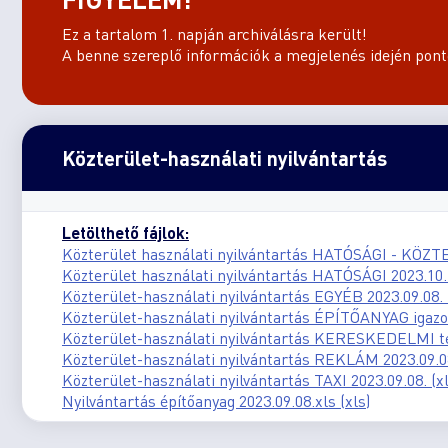
Ez a tartalom 1. napján archiválásra került!
A benne szereplő információk a megjelenés idején ponto
Közterület-használati nyilvántartás
Letölthető fájlok:
Közterület használati nyilvántartás HATÓSÁGI - KÖZT
Közterület használati nyilvántartás HATÓSÁGI 2023.10.1
Közterület-használati nyilvántartás EGYÉB 2023.09.08. 
Közterület-használati nyilvántartás ÉPÍTŐANYAG igazolá
Közterület-használati nyilvántartás KERESKEDELMI te
Közterület-használati nyilvántartás REKLÁM 2023.09.08
Közterület-használati nyilvántartás TAXI 2023.09.08. (xl
Nyilvántartás építőanyag 2023.09.08.xls (xls)