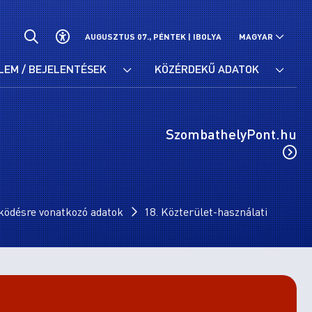
AUGUSZTUS 07., PÉNTEK |
IBOLYA
MAGYAR
LEM / BEJELENTÉSEK
KÖZÉRDEKŰ ADATOK
SzombathelyPont.hu
ködésre vonatkozó adatok
18. Közterület-használati