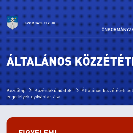
SZOMBATHELY.HU
ÖNKORMÁNYZ
ÁLTALÁNOS KÖZZÉTÉTE
Kezdőlap
Közérdekű adatok
Általános közzétételi lis
engedélyek nyilvántartása
FIGYELEM!