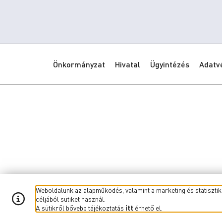
Önkormányzat
Hivatal
Ügyintézés
Adatv
Weboldalunk az alapműködés, valamint a marketing és statisztik
céljából sütiket használ.
A sütikről bővebb tájékoztatás
itt
érhető el.