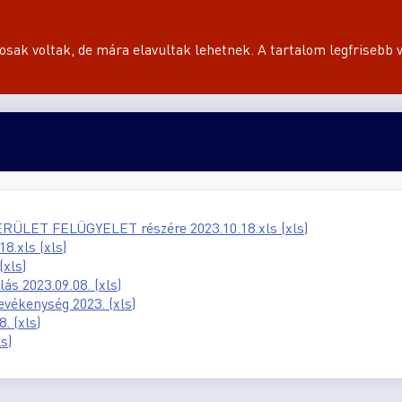
sak voltak, de mára elavultak lehetnek. A tartalom legfrisebb v
ERÜLET FELÜGYELET részére 2023.10.18.xls (xls)
8.xls (xls)
(xls)
s 2023.09.08. (xls)
vékenység 2023. (xls)
. (xls)
s)