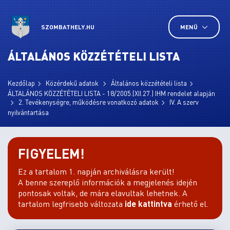
SZOMBATHELY.HU
MENÜ
ÁLTALÁNOS KÖZZÉTÉTELI LISTA
Kezdőlap
Közérdekű adatok
Általános közzétételi lista
ÁLTALÁNOS KÖZZÉTÉTELI LISTA - 18/2005.(XII.27.) IHM rendelet alapján
2. Tevékenységre, működésre vonatkozó adatok
IV. A szerv
nyilvántartása
FIGYELEM!
Ez a tartalom 1. napján archiválásra került!
A benne szereplő információk a megjelenés idején
pontosak voltak, de mára elavultak lehetnek. A
tartalom legfrisebb változata
ide kattintva
érhető el.