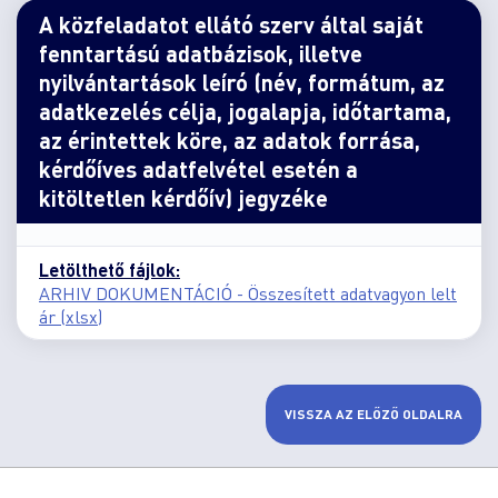
A közfeladatot ellátó szerv által saját
fenntartású adatbázisok, illetve
nyilvántartások leíró (név, formátum, az
adatkezelés célja, jogalapja, időtartama,
az érintettek köre, az adatok forrása,
kérdőíves adatfelvétel esetén a
kitöltetlen kérdőív) jegyzéke
Letölthető fájlok:
ARHIV DOKUMENTÁCIÓ - Összesített adatvagyon lelt
ár (xlsx)
VISSZA AZ ELŐZŐ OLDALRA