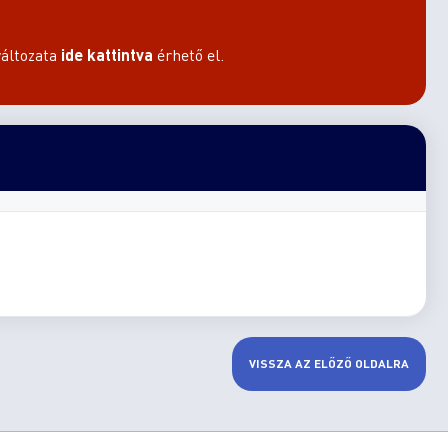
áltozata
ide kattintva
érhető el.
VISSZA AZ ELŐZŐ OLDALRA