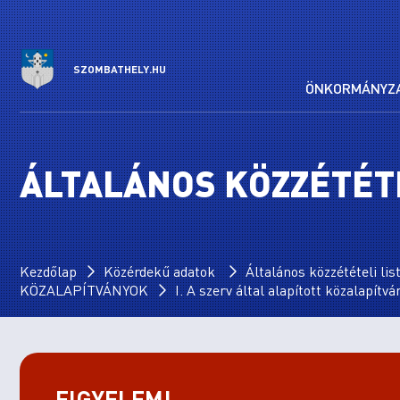
SZOMBATHELY.HU
ÖNKORMÁNYZ
ÁLTALÁNOS KÖZZÉTÉTE
Kezdőlap
Közérdekű adatok
Általános közzétételi lis
KÖZALAPÍTVÁNYOK
I. A szerv által alapított közalapítv
FIGYELEM!