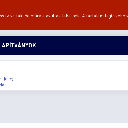
sak voltak, de mára elavultak lehetnek. A tartalom legfrisebb v
ZALAPÍTVÁNYOK
 (doc)
doc)