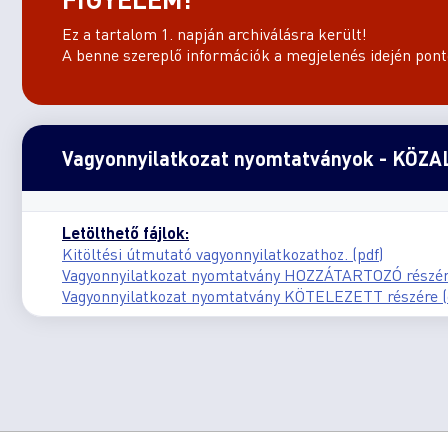
Ez a tartalom 1. napján archiválásra került!
A benne szereplő információk a megjelenés idején ponto
Vagyonnyilatkozat nyomtatványok - KÖ
Letölthető fájlok:
Kitöltési útmutató vagyonnyilatkozathoz. (pdf)
Vagyonnyilatkozat nyomtatvány HOZZÁTARTOZÓ részére
Vagyonnyilatkozat nyomtatvány KÖTELEZETT részére (