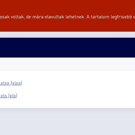
sak voltak, de mára elavultak lehetnek. A tartalom legfrisebb v
xlsx (xlsx)
xls (xls)