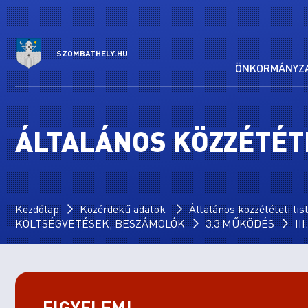
SZOMBATHELY.HU
ÖNKORMÁNYZ
ÁLTALÁNOS KÖZZÉTÉTE
Kezdőlap
Közérdekű adatok
Általános közzétételi lis
KÖLTSÉGVETÉSEK, BESZÁMOLÓK
3.3 MŰKÖDÉS
II
FIGYELEM!