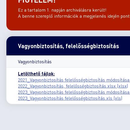
Ez a tartalom 1. napján archiválásra került!
A benne szereplő információk a megjelenés idején ponto
Vagyonbiztosítás, felelősségbiztosítás
Vagyonbiztosítás
Letölthető fájlok:
2021_Vagyonbiztosítás felelősségbiztosítás módosítása.
2022_Vagyonbiztosítás, felelősségbiztosítás.xlsx (xlsx)
2023_Vagyonbiztosítás felelősségbiztosítás módosítása.
2023_Vagyonbiztosítás felelősségbiztosítás.xls (xls)