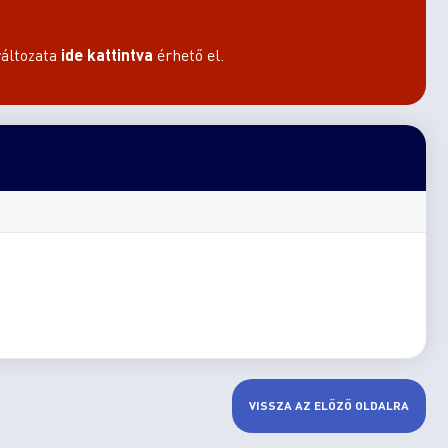
áltozata
ide kattintva
érhető el.
VISSZA AZ ELŐZŐ OLDALRA