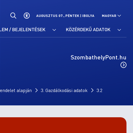
AUGUSZTUS 07., PÉNTEK |
IBOLYA
MAGYAR
LEM / BEJELENTÉSEK
KÖZÉRDEKŰ ADATOK
SzombathelyPont.hu
endelet alapján
3. Gazdálkodási adatok
3.2