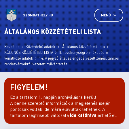
SZOMBATHELY.HU
MENÜ
ÁLTALÁNOS KÖZZÉTÉTELI LISTA
Kezdőlap
Közérdekű adatok
Általános közzétételi lista
KÜLÖNÖS KÖZZÉTÉTELI LISTA
II. Tevékenységre, működésre
vonatkozó adatok
14. A jegyző által az engedélyezett zenés, táncos
rendezvényekről vezetett nyilvántartás
FIGYELEM!
Ez a tartalom 1. napján archiválásra került!
A benne szereplő információk a megjelenés idején
pontosak voltak, de mára elavultak lehetnek. A
tartalom legfrisebb változata
ide kattintva
érhető el.