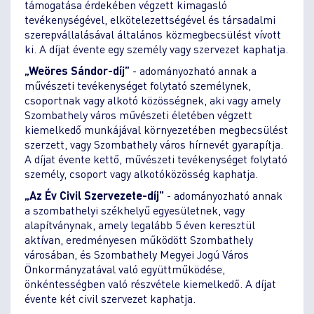
támogatása érdekében végzett kimagasló
tevékenységével, elkötelezettségével és társadalmi
szerepvállalásával általános közmegbecsülést vívott
ki. A díjat évente egy személy vagy szervezet kaphatja.
„Weöres Sándor-díj”
- adományozható annak a
művészeti tevékenységet folytató személynek,
csoportnak vagy alkotó közösségnek, aki vagy amely
Szombathely város művészeti életében végzett
kiemelkedő munkájával környezetében megbecsülést
szerzett, vagy Szombathely város hírnevét gyarapítja.
A díjat évente kettő, művészeti tevékenységet folytató
személy, csoport vagy alkotóközösség kaphatja.
„Az Év Civil Szervezete-díj”
- adományozható annak
a szombathelyi székhelyű egyesületnek, vagy
alapítványnak, amely legalább 5 éven keresztül
aktívan, eredményesen működött Szombathely
városában, és Szombathely Megyei Jogú Város
Önkormányzatával való együttműködése,
önkéntességben való részvétele kiemelkedő. A díjat
évente két civil szervezet kaphatja.