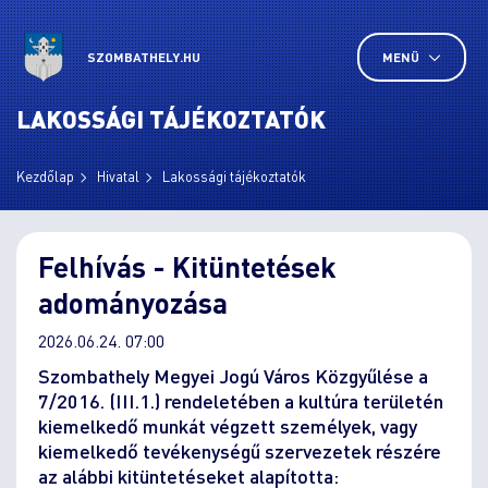
SZOMBATHELY.HU
MENÜ
LAKOSSÁGI TÁJÉKOZTATÓK
Kezdőlap
Hivatal
Lakossági tájékoztatók
Felhívás - Kitüntetések
adományozása
2026.06.24. 07:00
Szombathely Megyei Jogú Város Közgyűlése a
7/2016. (III.1.) rendeletében a kultúra területén
kiemelkedő munkát végzett személyek, vagy
kiemelkedő tevékenységű szervezetek részére
az alábbi kitüntetéseket alapította: