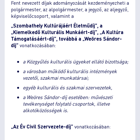
Fent nevezett díjak adományozását kezdeményezheti a
polgármester, az alpolgármester, a jegyző, az aljegyző,
képviselőcsoport, valamint a
„Szombathely Kultúrájáért Életműdíj”, a
„Kiemelkedő Kulturális Munkáért-díj”, „A Kultúra
Támogatásáért-díj”, továbbá a „Weöres Sándor-
díj”
vonatkozásában:
a Közgyűlés kulturális ügyeket ellátó bizottsága;
a városban működő kulturális intézmények
vezetői, szakmai munkatársai;
egyéb kulturális és szakmai szervezetek,
a Weöres Sándor-díj esetében: művészeti
tevékenységet folytató csoportok, illetve
alkotóközösségek is.
„Az Év Civil Szervezete-díj”
vonatkozásában: