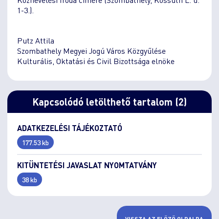
1-3.).
Putz Attila
Szombathely Megyei Jogú Város Közgyűlése
Kulturális, Oktatási és Civil Bizottsága elnöke
Kapcsolódó letölthető tartalom (2)
ADATKEZELÉSI TÁJÉKOZTATÓ
177.53 kb
KITÜNTETÉSI JAVASLAT NYOMTATVÁNY
38 kb
VISSZA AZ ELŐZŐ OLDALRA