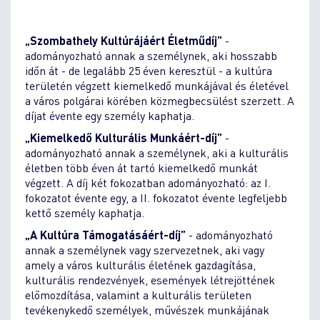
„Szombathely Kultúrájáért Életműdíj”
-
adományozható annak a személynek, aki hosszabb
időn át - de legalább 25 éven keresztül - a kultúra
területén végzett kiemelkedő munkájával és életével
a város polgárai körében közmegbecsülést szerzett. A
díjat évente egy személy kaphatja.
„Kiemelkedő Kulturális Munkáért-díj”
-
adományozható annak a személynek, aki a kulturális
életben több éven át tartó kiemelkedő munkát
végzett. A díj két fokozatban adományozható: az I.
fokozatot évente egy, a II. fokozatot évente legfeljebb
kettő személy kaphatja.
„A Kultúra Támogatásáért-díj”
- adományozható
annak a személynek vagy szervezetnek, aki vagy
amely a város kulturális életének gazdagítása,
kulturális rendezvények, események létrejöttének
előmozdítása, valamint a kulturális területen
tevékenykedő személyek, művészek munkájának