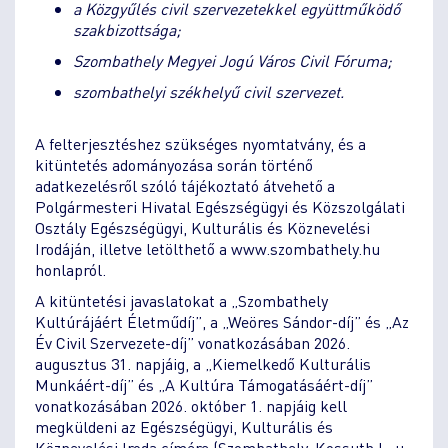
a Közgyűlés civil szervezetekkel együttműködő
szakbizottsága;
Szombathely Megyei Jogú Város Civil Fóruma;
szombathelyi székhelyű civil szervezet.
A felterjesztéshez szükséges nyomtatvány, és a
kitüntetés adományozása során történő
adatkezelésről szóló tájékoztató átvehető a
Polgármesteri Hivatal Egészségügyi és Közszolgálati
Osztály Egészségügyi, Kulturális és Köznevelési
Irodáján, illetve letölthető a www.szombathely.hu
honlapról.
A kitüntetési javaslatokat a „Szombathely
Kultúrájáért Életműdíj”, a „Weöres Sándor-díj” és „Az
Év Civil Szervezete-díj” vonatkozásában 2026.
augusztus 31. napjáig, a „Kiemelkedő Kulturális
Munkáért-díj” és „A Kultúra Támogatásáért-díj”
vonatkozásában 2026. október 1. napjáig kell
megküldeni az Egészségügyi, Kulturális és
Köznevelési Iroda címére (Szombathely, Kossuth L. u.