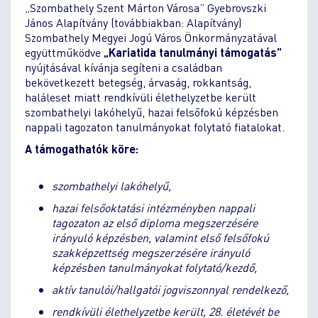
„Szombathely Szent Márton Városa” Gyebrovszki
János Alapítvány (továbbiakban: Alapítvány)
Szombathely Megyei Jogú Város Önkormányzatával
együttműködve
„Kariatida tanulmányi támogatás”
nyújtásával kívánja segíteni a családban
bekövetkezett betegség, árvaság, rokkantság,
haláleset miatt rendkívüli élethelyzetbe került
szombathelyi lakóhelyű, hazai felsőfokú képzésben
nappali tagozaton tanulmányokat folytató fiatalokat.
A támogathatók köre:
szombathelyi lakóhelyű,
hazai felsőoktatási intézményben nappali
tagozaton az első diploma megszerzésére
irányuló képzésben, valamint első felsőfokú
szakképzettség megszerzésére irányuló
képzésben tanulmányokat folytató/kezdő,
aktív tanulói/hallgatói jogviszonnyal rendelkező,
rendkívüli élethelyzetbe került, 28. életévét be