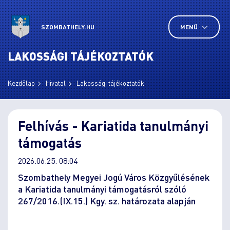
SZOMBATHELY.HU
MENÜ
LAKOSSÁGI TÁJÉKOZTATÓK
Kezdőlap
Hivatal
Lakossági tájékoztatók
Felhívás - Kariatida tanulmányi
támogatás
2026.06.25. 08:04
Szombathely Megyei Jogú Város Közgyűlésének
a Kariatida tanulmányi támogatásról szóló
267/2016.(IX.15.) Kgy. sz. határozata alapján