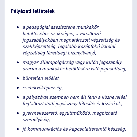
Pályázati feltételek
a pedagógiai asszisztens munkakör
betöltéséhez szükséges, a vonatkozó
jogszabályokban meghatározott végzettség és
szakképzettség, legalább középfokú iskolai
végzettség (érettségi bizonyítvány),
magyar állampolgárság vagy külön jogszabály
szerint a munkakör betöltésére való jogosultság,
büntetlen előélet,
cselekvőképesség,
a pályázóval szemben nem áll fenn a köznevelési
foglalkoztatotti jogviszony létesítését kizáró ok,
gyermekszerető, együttműködő, megbízható
személyiség,
jó kommunikációs és kapcsolatteremtő készség.