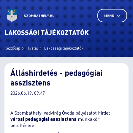
SZOMBATHELY.HU
MENÜ
LAKOSSÁGI TÁJÉKOZTATÓK
Kezdőlap
Hivatal
Lakossági tájékoztatók
Álláshirdetés - pedagógiai
asszisztens
2026.06.19. 09:47
A Szombathelyi Vadvirág Óvoda pályázatot hirdet
városi pedagógiai asszisztens
munkakör
betöltésére.