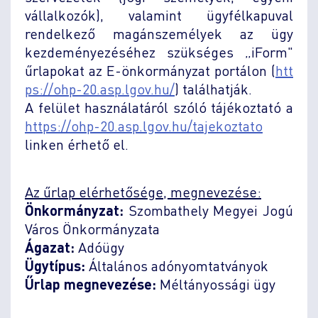
vállalkozók), valamint ügyfélkapuval
rendelkező magánszemélyek az ügy
kezdeményezéséhez szükséges „iForm"
űrlapokat az E-önkormányzat portálon (
htt
ps://ohp-20.asp.lgov.hu/
) találhatják.
A felület használatáról szóló tájékoztató a
https://ohp-20.asp.lgov.hu/tajekoztato
linken érhető el.
Az űrlap elérhetősége, megnevezése:
Önkormányzat:
Szombathely Megyei Jogú
Város Önkormányzata
Ágazat:
Adóügy
Ügytípus:
Általános adónyomtatványok
Űrlap megnevezése:
Méltányossági ügy