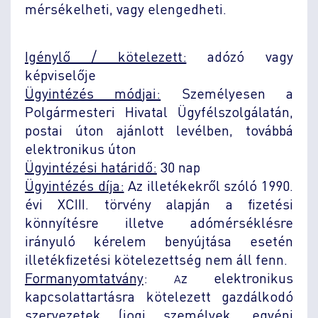
mérsékelheti, vagy elengedheti.
Igénylő / kötelezett:
adózó vagy
képviselője
Ügyintézés módjai:
Személyesen a
Polgármesteri Hivatal Ügyfélszolgálatán,
postai úton ajánlott levélben, továbbá
elektronikus úton
Ügyintézési határidő:
30 nap
Ügyintézés díja:
Az illetékekről szóló 1990.
évi XCIII. törvény alapján a fizetési
könnyítésre illetve adómérséklésre
irányuló kérelem benyújtása esetén
illetékfizetési kötelezettség nem áll fenn.
Formanyomtatvány
:
z elektronikus
A
kapcsolattartásra kötelezett gazdálkodó
szervezetek (jogi személyek, egyéni