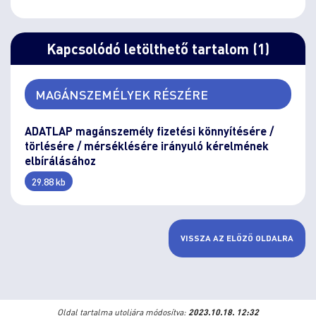
Kapcsolódó letölthető tartalom (1)
MAGÁNSZEMÉLYEK RÉSZÉRE
ADATLAP magánszemély fizetési könnyítésére /
törlésére / mérséklésére irányuló kérelmének
elbírálásához
29.88 kb
VISSZA AZ ELŐZŐ OLDALRA
Oldal tartalma utoljára módosítva:
2023.10.18. 12:32