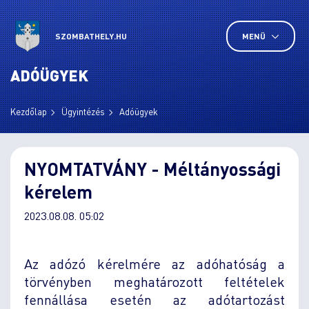
SZOMBATHELY.HU
MENÜ
ADÓÜGYEK
Kezdőlap
Ügyintézés
Adóügyek
NYOMTATVÁNY - Méltányossági
kérelem
2023.08.08. 05:02
Az adózó kérelmére az adóhatóság a
törvényben meghatározott feltételek
fennállása esetén az adótartozást