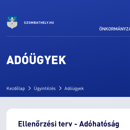
SZOMBATHELY.HU
ÖNKORMÁNYZ
ADÓÜGYEK
Kezdőlap
Ügyintézés
Adóügyek
Ellenőrzési terv - Adóhatóság