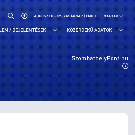
AUGUSZTUS 09., VASÁRNAP |
EMŐD
MAGYAR
LEM / BEJELENTÉSEK
KÖZÉRDEKŰ ADATOK
SzombathelyPont.hu