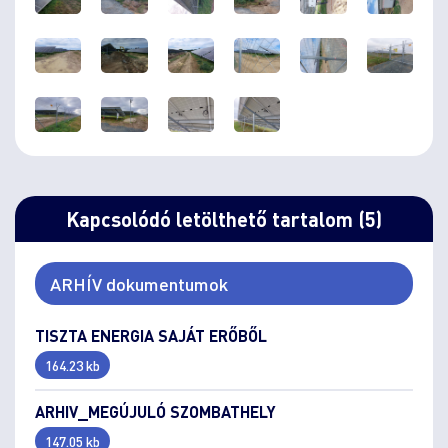
Kapcsolódó letölthető tartalom (5)
ARHÍV dokumentumok
TISZTA ENERGIA SAJÁT ERŐBŐL
164.23 kb
ARHIV_MEGÚJULÓ SZOMBATHELY
147.05 kb