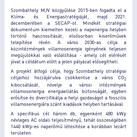
Szombathely MJV közgyűlése 2015-ben fogadta el a
Klíma- és Energiastratégiáját, majd 2021.
decemberében a SECAP-ot. Mindkét stratégiai
dokumentum kiemelten kezeli a napenergia helyben
történő hasznosítását, elsősorban kiserőművek
telepítése révén. A város 2030-as célja a
közintézmények villamosenergia igényének teljesen
megújulókkal való előállítása - amely cél elérését
jóval a céldátum előtt a jelen pályázat elősegítheti.
A projekt átfogó célja, hogy Szombathely stratégiai
céljaihoz hozzájárulva csökkentse a város CO
2
kibocsátását, növelje a városi intézmények
villamosenergia energiaellátás biztonságát, egyben
erősítse és diverzifikálja a helyi gazdaságot a fosszilis
villamosenergiára szánt kiadások helyben tartásával.
A specifikus cél három db, egyenként 480 kWp
névleges AC oldali teljesítményű, tehát összeségében
1440 kWp-es naperőmű létesítése a korábban lezárt
területen.