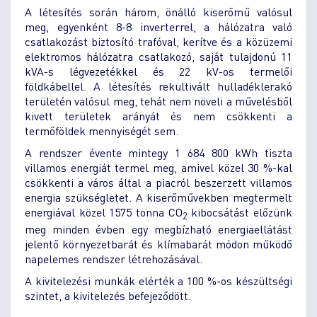
A létesítés során három, önálló kiserőmű valósul
meg, egyenként 8-8 inverterrel, a hálózatra való
csatlakozást biztosító trafóval, kerítve és a közüzemi
elektromos hálózatra csatlakozó, saját tulajdonú 11
kVA-s légvezetékkel és 22 kV-os termelői
földkábellel. A létesítés rekultivált hulladéklerakó
területén valósul meg, tehát nem növeli a művelésből
kivett területek arányát és nem csökkenti a
termőföldek mennyiségét sem.
A rendszer évente mintegy 1 684 800 kWh tiszta
villamos energiát termel meg, amivel közel 30 %-kal
csökkenti a város által a piacról beszerzett villamos
energia szükségletet. A kiserőművekben megtermelt
energiával közel 1575 tonna CO
kibocsátást előzünk
2
meg minden évben egy megbízható energiaellátást
jelentő környezetbarát és klímabarát módon működő
napelemes rendszer létrehozásával.
A kivitelezési munkák elérték a 100 %-os készültségi
szintet, a kivitelezés befejeződött.