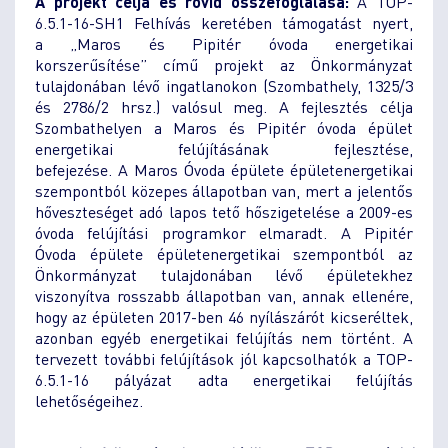
A projekt célja és rövid összefoglalása:
A TOP-
6.5.1-16-SH1 Felhívás keretében támogatást nyert,
a „Maros és Pipitér óvoda energetikai
korszerűsítése” című projekt az Önkormányzat
tulajdonában lévő ingatlanokon (Szombathely, 1325/3
és 2786/2 hrsz.) valósul meg. A fejlesztés célja
Szombathelyen a Maros és Pipitér óvoda épület
energetikai felújításának fejlesztése,
befejezése. A Maros Óvoda épülete épületenergetikai
szempontból közepes állapotban van, mert a jelentős
hőveszteséget adó lapos tető hőszigetelése a 2009-es
óvoda felújítási programkor elmaradt. A Pipitér
Óvoda épülete épületenergetikai szempontból az
Önkormányzat tulajdonában lévő épületekhez
viszonyítva rosszabb állapotban van, annak ellenére,
hogy az épületen 2017-ben 46 nyílászárót kicseréltek,
azonban egyéb energetikai felújítás nem történt. A
tervezett további felújítások jól kapcsolhatók a TOP-
6.5.1-16 pályázat adta energetikai felújítás
lehetőségeihez.