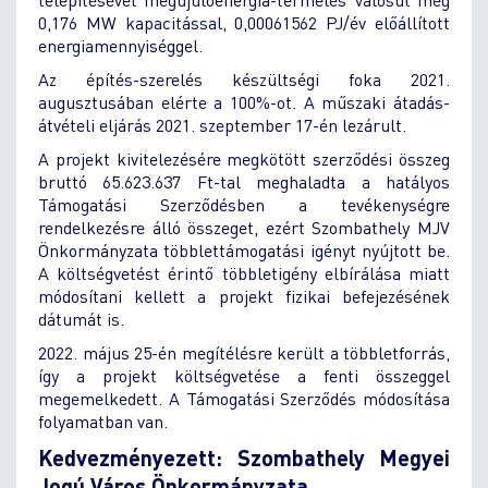
0,176 MW kapacitással, 0,00061562 PJ/év előállított
energiamennyiséggel.
Az építés-szerelés készültségi foka 2021.
augusztusában elérte a 100%-ot. A műszaki átadás-
átvételi eljárás 2021. szeptember 17-én lezárult.
A projekt kivitelezésére megkötött szerződési összeg
bruttó 65.623.637 Ft-tal meghaladta a hatályos
Támogatási Szerződésben a tevékenységre
rendelkezésre álló összeget, ezért Szombathely MJV
Önkormányzata többlettámogatási igényt nyújtott be.
A költségvetést érintő többletigény elbírálása miatt
módosítani kellett a projekt fizikai befejezésének
dátumát is.
2022. május 25-én megítélésre került a többletforrás,
így a projekt költségvetése a fenti összeggel
megemelkedett. A Támogatási Szerződés módosítása
folyamatban van.
Kedvezményezett: Szombathely Megyei
Jogú Város Önkormányzata