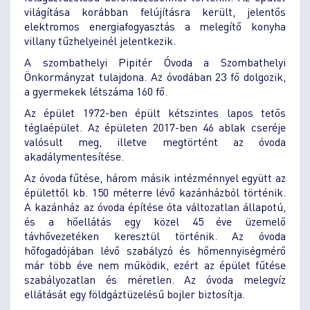
világítása korábban felújításra került, jelentős
elektromos energiafogyasztás a melegítő konyha
villany tűzhelyeinél jelentkezik.
A szombathelyi Pipitér Óvoda a Szombathelyi
Önkormányzat tulajdona. Az óvodában 23 fő dolgozik,
a gyermekek létszáma 160 fő.
Az épület 1972-ben épült kétszintes lapos tetős
téglaépület. Az épületen 2017-ben 46 ablak cseréje
valósult meg, illetve megtörtént az óvoda
akadálymentesítése.
Az óvoda fűtése, három másik intézménnyel együtt az
épülettől kb. 150 méterre lévő kazánházból történik.
A kazánház az óvoda építése óta változatlan állapotú,
és a hőellátás egy közel 45 éve üzemelő
távhővezetéken keresztül történik. Az óvoda
hőfogadójában lévő szabályzó és hőmennyiségmérő
már több éve nem működik, ezért az épület fűtése
szabályozatlan és méretlen. Az óvoda melegvíz
ellátását egy földgáztüzelésű bojler biztosítja.