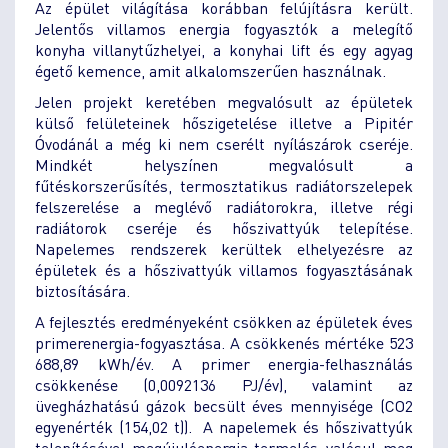
Az épület világítása korábban felújításra került.
Jelentős villamos energia fogyasztók a melegítő
konyha villanytűzhelyei, a konyhai lift és egy agyag
égető kemence, amit alkalomszerűen használnak.
Jelen projekt keretében megvalósult az épületek
külső felületeinek hőszigetelése illetve a Pipitér
Óvodánál a még ki nem cserélt nyílászárok cseréje.
Mindkét helyszínen megvalósult a
fűtéskorszerűsítés, termosztatikus radiátorszelepek
felszerelése a meglévő radiátorokra, illetve régi
radiátorok cseréje és hőszivattyúk telepítése.
Napelemes rendszerek kerültek elhelyezésre az
épületek és a hőszivattyúk villamos fogyasztásának
biztosítására.
A fejlesztés eredményeként csökken az épületek éves
primerenergia-fogyasztása. A csökkenés mértéke 523
688,89 kWh/év. A primer energia-felhasználás
csökkenése (0,0092136 PJ/év), valamint az
üvegházhatású gázok becsült éves mennyisége (CO2
egyenérték (154,02 t)). A napelemek és hőszivattyúk
telepítésével megújulóenergia-termelés valósul meg