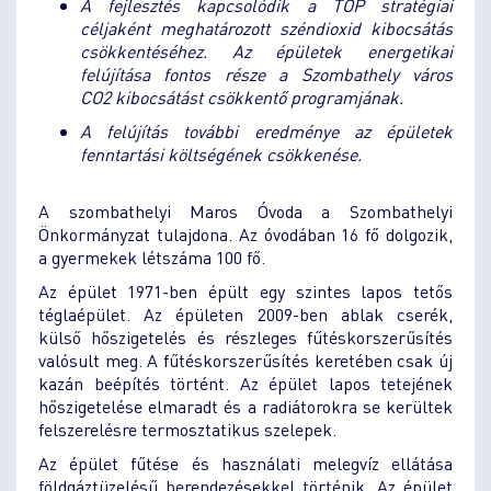
A fejlesztés kapcsolódik a TOP stratégiai
céljaként meghatározott széndioxid kibocsátás
csökkentéséhez. Az épületek energetikai
felújítása fontos része a Szombathely város
CO2 kibocsátást csökkentő programjának.
A felújítás további eredménye az épületek
fenntartási költségének csökkenése.
A szombathelyi Maros Óvoda a Szombathelyi
Önkormányzat tulajdona. Az óvodában 16 fő dolgozik,
a gyermekek létszáma 100 fő.
Az épület 1971-ben épült egy szintes lapos tetős
téglaépület. Az épületen 2009-ben ablak cserék,
külső hőszigetelés és részleges fűtéskorszerűsítés
valósult meg. A fűtéskorszerűsítés keretében csak új
kazán beépítés történt. Az épület lapos tetejének
hőszigetelése elmaradt és a radiátorokra se kerültek
felszerelésre termosztatikus szelepek.
Az épület fűtése és használati melegvíz ellátása
földgáztüzelésű berendezésekkel történik. Az épület