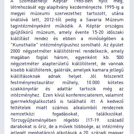
A Szombathelyi Képtár 1985-ben nyílt meg,
létrehozását egy alapítvány kezdeményezte. 1995-ig a
megyei múzeumi szervezethez tartozott, utána
önállóvá lett, 2012-től pedig a Savaria Múzeum
tagintézményeként működik. A Képtár országos
gyűjtőkörű múzeum, amely évente 15-20 időszaki
kiállítást rendez és ebben a minőségében a
"Kunsthalle" intézménytípushoz sorolható. Az épület
2000 négyzetméter kiállítótérrel rendelkezik, amely
magában foglal három, egyenként kb. 500
négyzetméter alapterületű kiállítóteret, de vannak
kisebb kiállítóterek, galériák, amelyek kamara jellegű
kiállításoknak adnak helyet. Jól felszerelt
festményrestaurátor műhely, 10.000 kötetes
szakkönyvtár és adattár tartozik még az
intézményhez. Ezen kívül konferenciaterem, valamint
gyermekfoglalkoztató is található itt. A kedvező
feltételek miatt számos alkalomból rendeznek
nemzetközi fogadásokat, találkozókat.
Törzsgyűjteményében régebbi (17-19. századi)
darabokat is őriz, de a művek többsége, az intézmény
jellegét meghatározó alkotások a 20. századi magyar