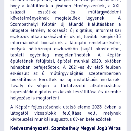
hogy a kiállítások a jövőben élményszerűek, a XXI.
századi esztétikai és műtárgyvédelmi
követelményeknek megfelelőek legyenek. A
Szombathelyi Képtár új állandó kiállításában a
látogatói élmény fokozását új digitális, informatikai
eszközök alkalmazásával érjük el, további kiegészítő
információkat bocsátunk a látogató rendelkezésére,
melyek hétköznapi eszközökön (saját okostelefon,
tablet) egyénileg megjeleníthetőek. A Képtár
épületének felújítási, építési munkái 2020. október
hónapban befejeződtek. A 2021-es év első felében
elkészült az új műtárgyvilágítás, szeptemberben
leszállításra kerültek az új installációs eszközök.
Tavaly év végén a tárlatvezető alkalmazáshoz
kapcsolódó digitális eszközök leszállítása és üzembe
helyezése is megtörtént.
A Képtár fejlesztésének utolsó eleme 2023. évben a
látogatói vizesblokk felújítása volt, melynek
kivitelezési munkái augusztus 09-én befejeződtek.
Kedvezményezett: Szombathely Megyei Jogú Város