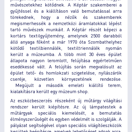
művészetekhez kötődnek. A Képtár szakemberei a
gyűjtéssel és a kiállításon való bemutatással arra
törekednek, hogy a nézők és szakemberek
megismerhessék a nemzetközi áramlatokkal lépést
tartó művészek munkáit. A Képtár részét képezi a
kortárs textilgyűjtemény, amelynek 2500 darabból
álló anyaga főként a már 1970 óta Szombathelyhez
kötődő textilbiennálék, textiltriennálék nyomán
került a múzeumba. A több mint 30 éves épület
állapota nagyon leromlott, felújítása egyértelműen
esedékessé vált. A felújítás során megvalósult az
épület tető- és homlokzati szigetelése, nyílászárók
cseréje, közvetlen környezetének rendezése.
Megújult a második emeleti kiállító terem,
kialakításra került egy múzeum shop.
Az eszközbeszerzés részeként új műtárgy világítási
rendszer került kiépítésre. Az új lámpatestek a
műtárgyak speciális kiemelését, a bemutatás
élményszerűségét és egyben védelmét is szolgálják. A
pályázat segítségével olyan speciális világítóeszközök
kerültek beépítésre, amelyek lehetőséget adnak arra,