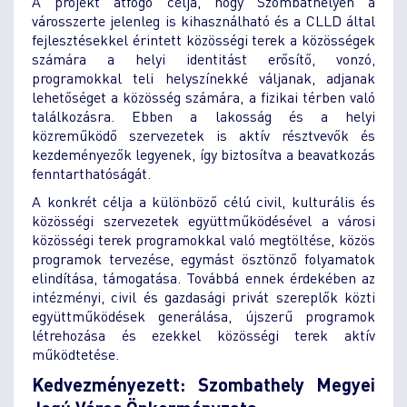
A projekt átfogó célja, hogy Szombathelyen a
városszerte jelenleg is kihasználható és a CLLD által
fejlesztésekkel érintett közösségi terek a közösségek
számára a helyi identitást erősítő, vonzó,
programokkal teli helyszínekké váljanak, adjanak
lehetőséget a közösség számára, a fizikai térben való
találkozásra. Ebben a lakosság és a helyi
közreműködő szervezetek is aktív résztvevők és
kezdeményezők legyenek, így biztosítva a beavatkozás
fenntarthatóságát.
A konkrét célja a különböző célú civil, kulturális és
közösségi szervezetek együttműködésével a városi
közösségi terek programokkal való megtöltése, közös
programok tervezése, egymást ösztönző folyamatok
elindítása, támogatása. Továbbá ennek érdekében az
intézményi, civil és gazdasági privát szereplők közti
együttműködések generálása, újszerű programok
létrehozása és ezekkel közösségi terek aktív
működtetése.
Kedvezményezett: Szombathely Megyei