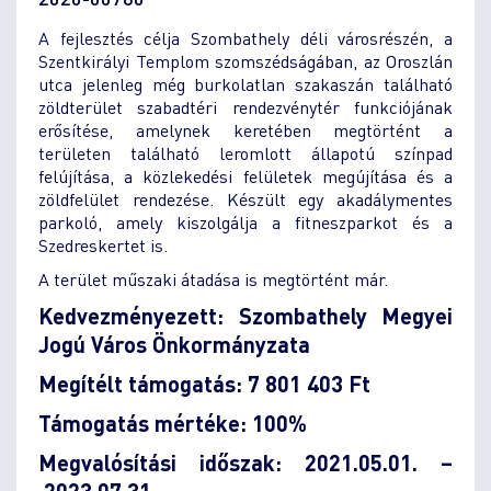
A fejlesztés célja Szombathely déli városrészén, a
Szentkirályi Templom szomszédságában, az Oroszlán
utca jelenleg még burkolatlan szakaszán található
zöldterület szabadtéri rendezvénytér funkciójának
erősítése, amelynek keretében megtörtént a
területen található leromlott állapotú színpad
felújítása, a közlekedési felületek megújítása és a
zöldfelület rendezése. Készült egy akadálymentes
parkoló, amely kiszolgálja a fitneszparkot és a
Szedreskertet is.
A terület műszaki átadása is megtörtént már.
Kedvezményezett: Szombathely Megyei
Jogú Város Önkormányzata
Megítélt támogatás: 7 801 403 Ft
Támogatás mértéke: 100%
Megvalósítási időszak: 2021.05.01. –
2023.07.31
.