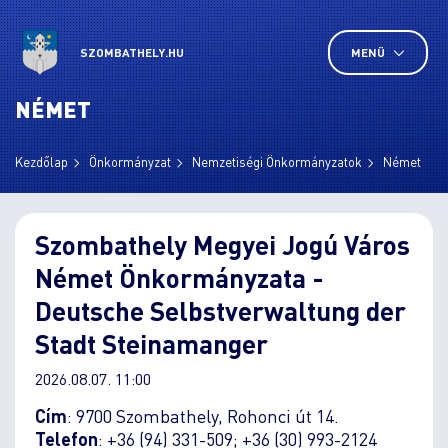
SZOMBATHELY.HU
MENÜ
NÉMET
Kezdőlap
Önkormányzat
Nemzetiségi Önkormányzatok
Német
Szombathely Megyei Jogú Város
Német Önkormányzata -
Deutsche Selbstverwaltung der
Stadt Steinamanger
2026.08.07. 11:00
Cím
: 9700 Szombathely, Rohonci út 14.
Telefon
: +36 (94) 331-509; +36 (30) 993-2124