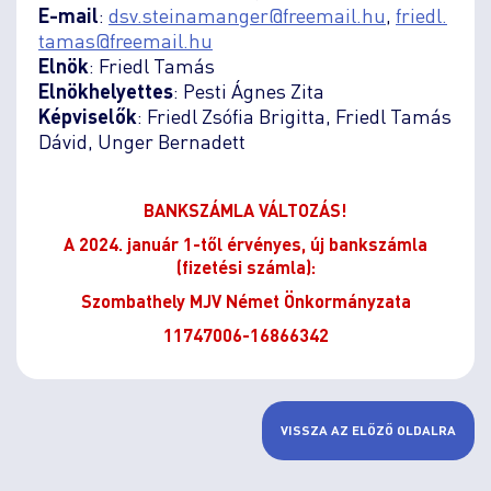
E-mail
:
dsv.steinamanger
freemail.hu
,
friedl.
tamas
freemail.hu
Elnök
: Friedl Tamás
Elnökhelyettes
: Pesti Ágnes Zita
Képviselők
: Friedl Zsófia Brigitta, Friedl Tamás
Dávid, Unger Bernadett
BANKSZÁMLA VÁLTOZÁS!
A 2024. január 1-től érvényes, új bankszámla
(fizetési számla):
Szombathely MJV Német Önkormányzata
11747006-16866342
VISSZA AZ ELŐZŐ OLDALRA