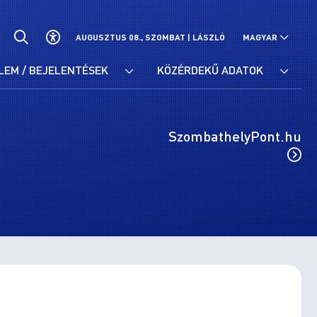
AUGUSZTUS 08., SZOMBAT |
LÁSZLÓ
MAGYAR
LEM / BEJELENTÉSEK
KÖZÉRDEKŰ ADATOK
SzombathelyPont.hu