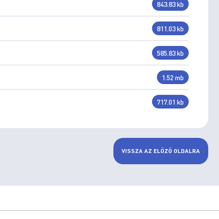
843.83 kb
811.03 kb
585.83 kb
1.52 mb
717.01 kb
VISSZA AZ ELŐZŐ OLDALRA