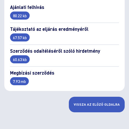
Ajánlati felhívás
80.22 kb
Tájékoztató az eljárás eredményéről
67.57 kb
Szerződés odaítéléséről szóló hirdetmény
60.63 kb
Megbízási szerződés
7.93 mb
VISSZA AZ ELŐZŐ OLDALRA