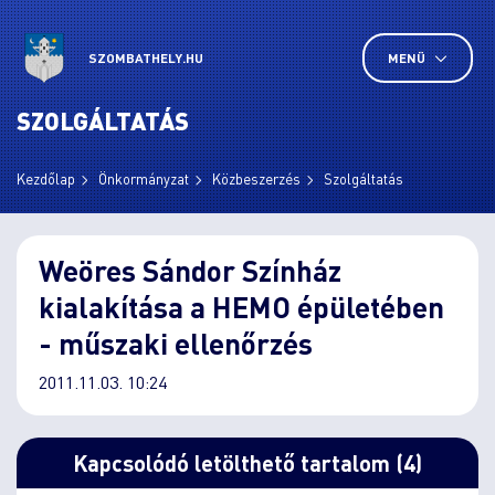
SZOMBATHELY.HU
MENÜ
SZOLGÁLTATÁS
Kezdőlap
Önkormányzat
Közbeszerzés
Szolgáltatás
Weöres Sándor Színház
kialakítása a HEMO épületében
- műszaki ellenőrzés
2011.11.03. 10:24
Kapcsolódó letölthető tartalom (4)