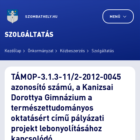
SZOMBATHELY.HU
MENÜ
SZOLGÁLTATÁS
Kezdőlap
Önkormányzat
Közbeszerzés
Szolgáltatás
TÁMOP-3.1.3-11/2-2012-0045
azonosító számú, a Kanizsai
Dorottya Gimnázium a
természettudományos
oktatásért című pályázati
projekt lebonyolításához
kapcsolódó